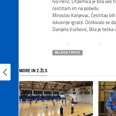
Iva Perić, Utakmica je bila veo t
čestitam im na pobedu
Miroslav Kanjevac, Čestitao bih 
iskusnije igrače. Očekivalo se d
Danijela Vučković, Bila je teška 
RELATED TOPICS
MORE IN 2.ŽLS