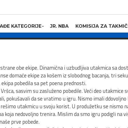
a – Vršac d.o.o.,
AĐE KATEGORIJE
JR. NBA
KOMISIJA ZA TAKMIČ
9
strane obe ekipe. Dinamična i uzbudljiva utakmica sa dos
se domaće ekipe za košem iz slobodnog bacanja, tri seku
ekipa pobedila sa pet poena prednosti.
 Vršca, sasvim su zasluženo pobedile. Veći deo utakmice s
li, pokušavali da se vratimo u igru. Nismo imali ddovoljno
 rešimo utakmicu u svoju korist. U produžetku se nismo na
a koja nedovoljno trenira. Mislim da smo igru podigli na vi
naše prve pobede.