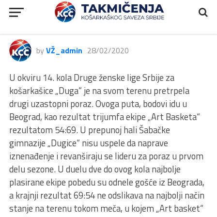
2.ŽLS
2ŽLS, Duga – Art Basket, 54:69
by
VŽ_admin
28/02/2020
U okviru 14. kola Druge ženske lige Srbije za
košarkašice „Duga“ je na svom terenu pretrpela
drugi uzastopni poraz. Ovoga puta, bodovi idu u
Beograd, kao rezultat trijumfa ekipe „Art Basketa“
rezultatom 54:69. U prepunoj hali Šabačke
gimnazije „Dugice“ nisu uspele da naprave
iznenađenje i revanširaju se lideru za poraz u prvom
delu sezone. U duelu dve do ovog kola najbolje
plasirane ekipe pobedu su odnele gošće iz Beograda,
a krajnji rezultat 69:54 ne odslikava na najbolji način
stanje na terenu tokom meča, u kojem „Art basket“