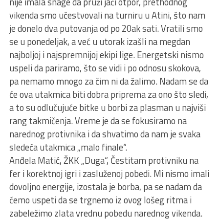
nije imala snage da pruži jači otpor, prethodnog
vikenda smo učestvovali na turniru u Atini, što nam
je donelo dva putovanja od po 20ak sati. Vratili smo
se u ponedeljak, a već u utorak izašli na megdan
najboljoj i najspremnijoj ekipi lige. Energetski nismo
uspeli da pariramo, što se vidi i po odnosu skokova,
pa nemamo mnogo za čim ni da žalimo. Nadam se da
će ova utakmica biti dobra priprema za ono što sledi,
a to su odlučujuće bitke u borbi za plasman u najviši
rang takmičenja. Vreme je da se fokusiramo na
narednog protivnika i da shvatimo da nam je svaka
sledeća utakmica „malo finale“.
Anđela Matić, ŽKK „Duga“, Čestitam protivniku na
fer i korektnoj igri i zasluženoj pobedi. Mi nismo imali
dovoljno energije, izostala je borba, pa se nadam da
ćemo uspeti da se trgnemo iz ovog lošeg ritma i
zabeležimo zlata vrednu pobedu narednog vikenda.