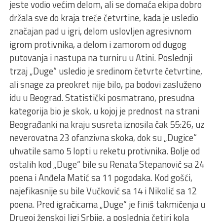
jeste vodio većim delom, ali se domaća ekipa dobro
držala sve do kraja treće četvrtine, kada je usledio
značajan pad u igri, delom uslovljen agresivnom
igrom protivnika, a delom i zamorom od dugog
putovanja i nastupa na turniru u Atini. Poslednji
trzaj „Duge“ usledio je sredinom četvrte četvrtine,
ali snage za preokret nije bilo, pa bodovi zasluženo
idu u Beograd. Statistički posmatrano, presudna
kategorija bio je skok, u kojoj je prednost na strani
Beograđanki na kraju susreta iznosila čak 55:26, uz
neverovatna 23 ofanzivna skoka, dok su „Dugice“
uhvatile samo 5 lopti u reketu protivnika. Bolje od
ostalih kod „Duge“ bile su Renata Stepanović sa 24
poena i Anđela Matić sa 11 pogodaka. Kod gošći,
najefikasnije su bile Vučković sa 14 i Nikolić sa 12
poena. Pred igračicama „Duge“ je finiš takmičenja u
Drugoj ženskoj ligi Srbije, a poslednja četiri kola