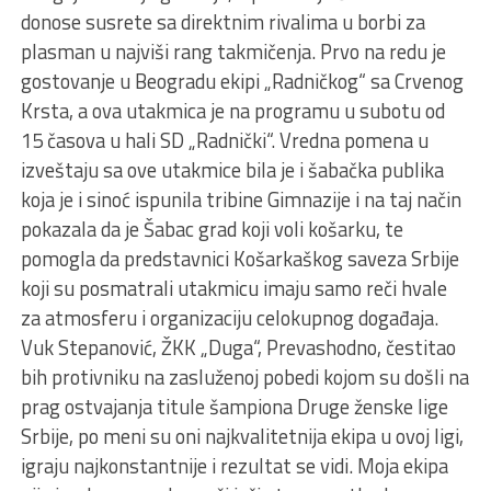
donose susrete sa direktnim rivalima u borbi za
plasman u najviši rang takmičenja. Prvo na redu je
gostovanje u Beogradu ekipi „Radničkog“ sa Crvenog
Krsta, a ova utakmica je na programu u subotu od
15 časova u hali SD „Radnički“. Vredna pomena u
izveštaju sa ove utakmice bila je i šabačka publika
koja je i sinoć ispunila tribine Gimnazije i na taj način
pokazala da je Šabac grad koji voli košarku, te
pomogla da predstavnici Košarkaškog saveza Srbije
koji su posmatrali utakmicu imaju samo reči hvale
za atmosferu i organizaciju celokupnog događaja.
Vuk Stepanović, ŽKK „Duga“, Prevashodno, čestitao
bih protivniku na zasluženoj pobedi kojom su došli na
prag ostvajanja titule šampiona Druge ženske lige
Srbije, po meni su oni najkvalitetnija ekipa u ovoj ligi,
igraju najkonstantnije i rezultat se vidi. Moja ekipa