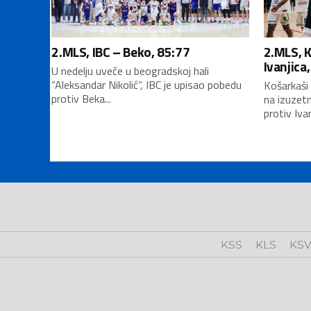
2.MLS, IBC – Beko, 85:77
2.MLS, 
Ivanjica
U nedelju uveče u beogradskoj hali
“Aleksandar Nikolić”, IBC je upisao pobedu
Košarkaši 
protiv Beka...
na izuzet
protiv Ivan
KSS
KLS
KS