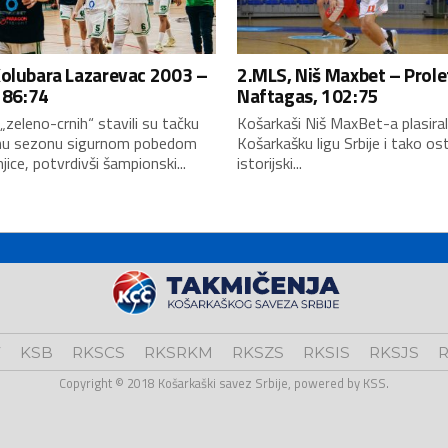
Kolubara Lazarevac 2003 –
2.MLS, Niš Maxbet – Prole
, 86:74
Naftagas, 102:75
„zeleno-crnih“ stavili su tačku
Košarkaši Niš MaxBet-a plasiral
nu sezonu sigurnom pobedom
Košarkašku ligu Srbije i tako ost
jice, potvrdivši šampionski...
istorijski...
V
KSB
RKSCS
RKSRKM
RKSZS
RKSIS
RKSJS
R
Copyright © 2018 Košarkaški savez Srbije, powered by KSS.