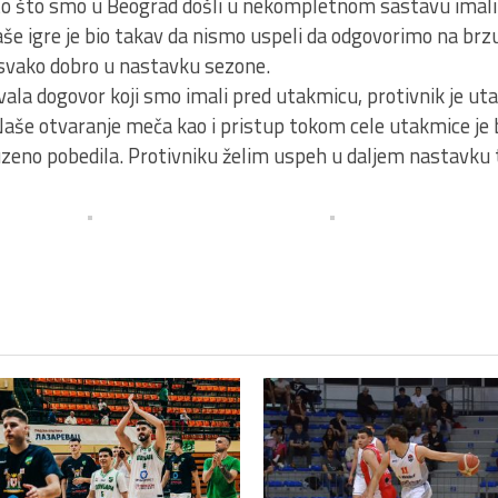
 to što smo u Beograd došli u nekompletnom sastavu imali
še igre je bio takav da nismo uspeli da odgovorimo na brz
 svako dobro u nastavku sezone.
vala dogovor koji smo imali pred utakmicu, protivnik je u
 Naše otvaranje meča kao i pristup tokom cele utakmice je b
sluzeno pobedila. Protivniku želim uspeh u daljem nastavku