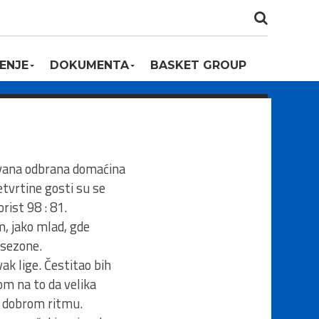
ENJE
DOKUMENTA
BASKET GROUP
ovana odbrana domaćina
etvrtine gosti su se
rist 98 : 81.
, jako mlad, gde
 sezone.
ak lige. Čestitao bih
om na to da velika
u dobrom ritmu.