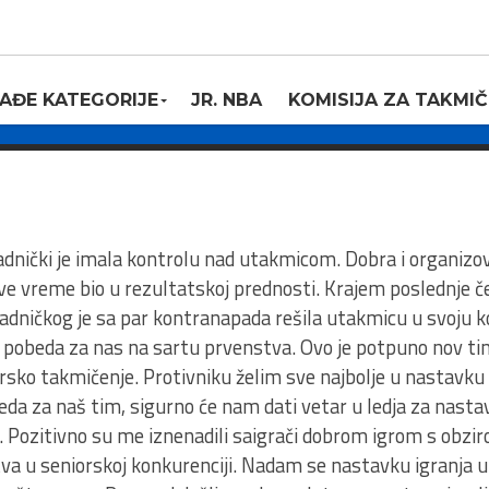
dnički – Sveti
AĐE KATEGORIJE
JR. NBA
KOMISIJA ZA TAKMIČ
0
dnički je imala kontrolu nad utakmicom. Dobra i organiz
sve vreme bio u rezultatskoj prednosti. Krajem poslednje č
adničkog je sa par kontranapada rešila utakmicu u svoju ko
pobeda za nas na sartu prvenstva. Ovo je potpuno nov tim
iorsko takmičenje. Protivniku želim sve najbolje u nastavku
da za naš tim, sigurno će nam dati vetar u ledja za nastav
ri. Pozitivno su me iznenadili saigrači dobrom igrom s obzir
tva u seniorskoj konkurenciji. Nadam se nastavku igranja 