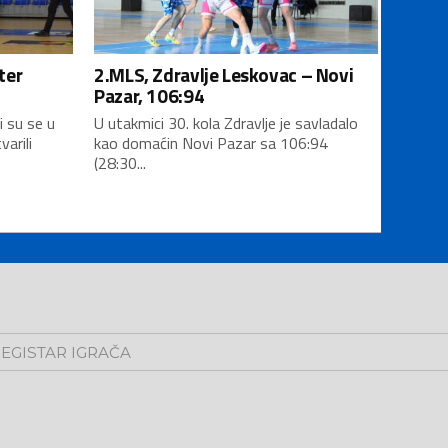
ter
2.MLS, Zdravlje Leskovac – Novi
Pazar, 106:94
i su se u
U utakmici 30. kola Zdravlje je savladalo
varili
kao domaćin Novi Pazar sa 106:94
(28:30...
EGISTAR IGRAČA