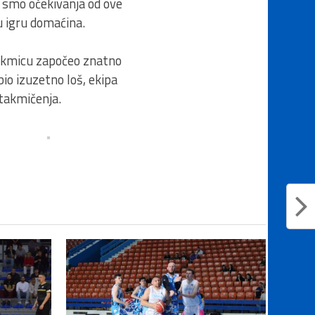
 smo očekivanja od ove
u igru domaćina.
takmicu započeo znatno
io izuzetno loš, ekipa
 takmičenja.