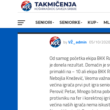
2.MLS, BKK Ra
Đorđe, 98:81
SENIORI
SENIORKE
KUP
ML
by
VŽ_admin
05/10/202
Od samog početka ekipa BKK Ra
je donela rezultat. Domaćin je 
primakli na – 10 ali ekipa BKK R
Nebojša Knežević, Veoma važna 
većina igrača prvi put igra sen
Perović Petar, Mnogo bitna pobe
protivniku na fer i korektnoj ig
većina naših igrača nema iskus