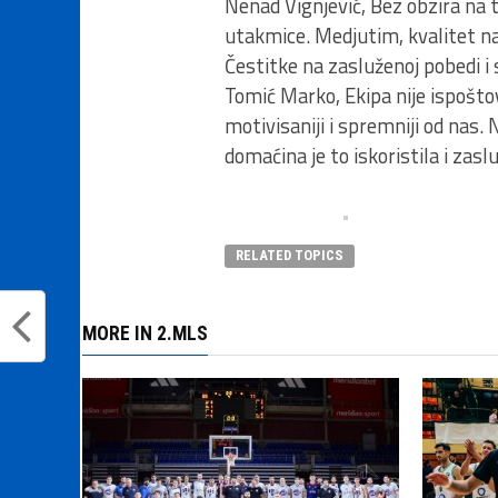
Nenad Vignjević, Bez obzira na
utakmice. Medjutim, kvalitet na
Čestitke na zasluženoj pobedi i
Tomić Marko, Ekipa nije ispošto
motivisaniji i spremniji od nas.
domaćina je to iskoristila i za
RELATED TOPICS
MORE IN 2.MLS