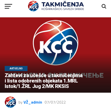
AKTUELNO
Zahtevi za učešće u takmičenjima
i lista odobrenih objekata 1.MRL
Istok/1.ŽRL Jug 2/MK RKSIS
by
VŽ_admin
07/07/2022