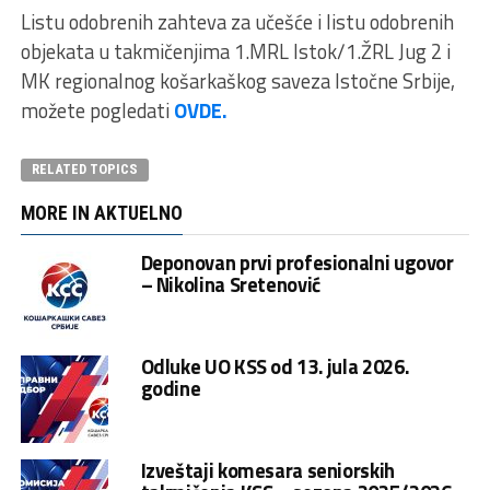
Listu odobrenih zahteva za učešće i listu odobrenih
objekata u takmičenjima 1.MRL Istok/1.ŽRL Jug 2 i
MK regionalnog košarkaškog saveza Istočne Srbije,
možete pogledati
OVDE.
RELATED TOPICS
MORE IN AKTUELNO
Deponovan prvi profesionalni ugovor
– Nikolina Sretenović
Odluke UO KSS od 13. jula 2026.
godine
Izveštaji komesara seniorskih