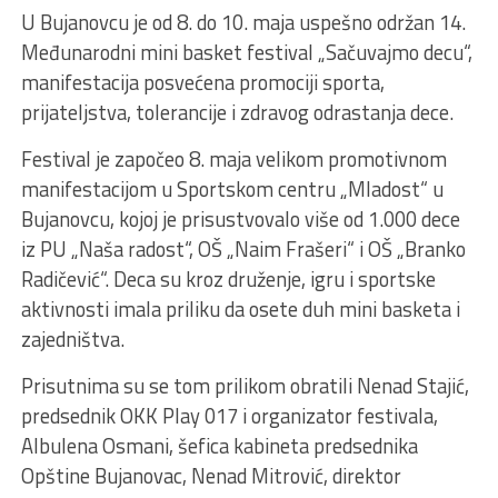
U Bujanovcu je od 8. do 10. maja uspešno održan 14.
Međunarodni mini basket festival „Sačuvajmo decu“,
manifestacija posvećena promociji sporta,
prijateljstva, tolerancije i zdravog odrastanja dece.
Festival je započeo 8. maja velikom promotivnom
manifestacijom u Sportskom centru „Mladost“ u
Bujanovcu, kojoj je prisustvovalo više od 1.000 dece
iz PU „Naša radost“, OŠ „Naim Frašeri“ i OŠ „Branko
Radičević“. Deca su kroz druženje, igru i sportske
aktivnosti imala priliku da osete duh mini basketa i
zajedništva.
Prisutnima su se tom prilikom obratili Nenad Stajić,
predsednik OKK Play 017 i organizator festivala,
Albulena Osmani, šefica kabineta predsednika
Opštine Bujanovac, Nenad Mitrović, direktor