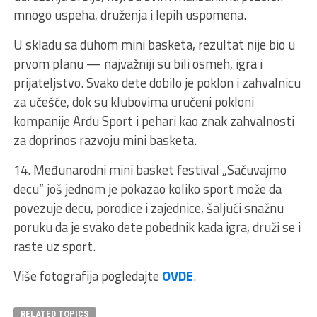
mnogo uspeha, druženja i lepih uspomena.
U skladu sa duhom mini basketa, rezultat nije bio u
prvom planu — najvažniji su bili osmeh, igra i
prijateljstvo. Svako dete dobilo je poklon i zahvalnicu
za učešće, dok su klubovima uručeni pokloni
kompanije Ardu Sport i pehari kao znak zahvalnosti
za doprinos razvoju mini basketa.
14. Međunarodni mini basket festival „Sačuvajmo
decu“ još jednom je pokazao koliko sport može da
povezuje decu, porodice i zajednice, šaljući snažnu
poruku da je svako dete pobednik kada igra, druži se i
raste uz sport.
Više fotografija pogledajte
OVDE
.
RELATED TOPICS