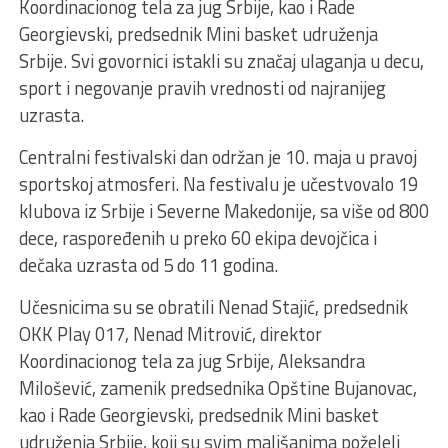
Koordinacionog tela za jug Srbije, kao i Rade
Georgievski, predsednik Mini basket udruženja
Srbije. Svi govornici istakli su značaj ulaganja u decu,
sport i negovanje pravih vrednosti od najranijeg
uzrasta.
Centralni festivalski dan održan je 10. maja u pravoj
sportskoj atmosferi. Na festivalu je učestvovalo 19
klubova iz Srbije i Severne Makedonije, sa više od 800
dece, raspoređenih u preko 60 ekipa devojčica i
dečaka uzrasta od 5 do 11 godina.
Učesnicima su se obratili Nenad Stajić, predsednik
OKK Play 017, Nenad Mitrović, direktor
Koordinacionog tela za jug Srbije, Aleksandra
Milošević, zamenik predsednika Opštine Bujanovac,
kao i Rade Georgievski, predsednik Mini basket
udruženja Srbije, koji su svim mališanima poželeli