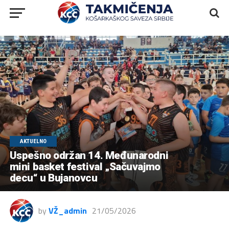
AKTUELNO
Uspešno održan 14. Međunarodni
mini basket festival „Sačuvajmo
decu“ u Bujanovcu
by
VŽ_admin
21/05/2026