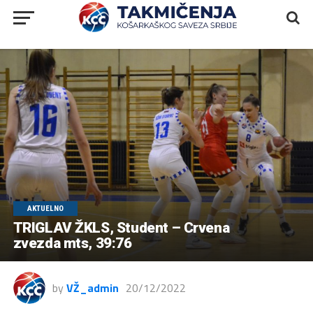
AKTUELNO
TRIGLAV ŽKLS, Student – Crvena
zvezda mts, 39:76
by
VŽ_admin
20/12/2022