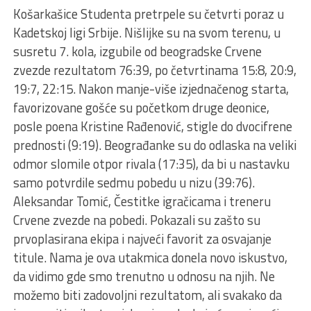
Košarkašice Studenta pretrpele su četvrti poraz u
Kadetskoj ligi Srbije. Nišlijke su na svom terenu, u
susretu 7. kola, izgubile od beogradske Crvene
zvezde rezultatom 76:39, po četvrtinama 15:8, 20:9,
19:7, 22:15. Nakon manje-više izjednačenog starta,
favorizovane gošće su početkom druge deonice,
posle poena Kristine Rađenović, stigle do dvocifrene
prednosti (9:19). Beograđanke su do odlaska na veliki
odmor slomile otpor rivala (17:35), da bi u nastavku
samo potvrdile sedmu pobedu u nizu (39:76).
Aleksandar Tomić, Čestitke igračicama i treneru
Crvene zvezde na pobedi. Pokazali su zašto su
prvoplasirana ekipa i najveći favorit za osvajanje
titule. Nama je ova utakmica donela novo iskustvo,
da vidimo gde smo trenutno u odnosu na njih. Ne
možemo biti zadovoljni rezultatom, ali svakako da