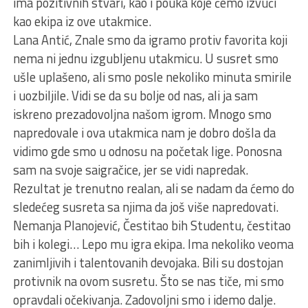
ima pozitivnih stvari, kao i pouka koje ćemo izvući
kao ekipa iz ove utakmice.
Lana Antić, Znale smo da igramo protiv favorita koji
nema ni jednu izgubljenu utakmicu. U susret smo
ušle uplašeno, ali smo posle nekoliko minuta smirile
i uozbiljile. Vidi se da su bolje od nas, ali ja sam
iskreno prezadovoljna našom igrom. Mnogo smo
napredovale i ova utakmica nam je dobro došla da
vidimo gde smo u odnosu na početak lige. Ponosna
sam na svoje saigračice, jer se vidi napredak.
Rezultat je trenutno realan, ali se nadam da ćemo do
sledećeg susreta sa njima da još više napredovati.
Nemanja Planojević, Čestitao bih Studentu, čestitao
bih i kolegi… Lepo mu igra ekipa. Ima nekoliko veoma
zanimljivih i talentovanih devojaka. Bili su dostojan
protivnik na ovom susretu. Što se nas tiče, mi smo
opravdali očekivanja. Zadovoljni smo i idemo dalje.