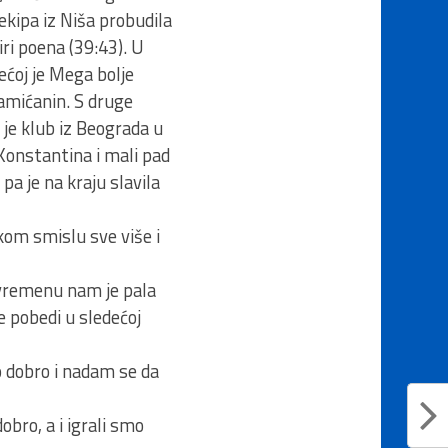
ekipa iz Niša probudila
ri poena (39:43). U
rećoj je Mega bolje
Dramićanin. S druge
a je klub iz Beograda u
 Konstantina i mali pad
pa je na kraju slavila
kom smislu sve više i
uvremenu nam je pala
e pobedi u sledećoj
ko dobro i nadam se da
obro, a i igrali smo