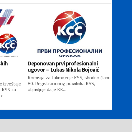
skih
Deponovan prvi profesionalni
ugovor – Lukas Nikola Bojović
Komisija za takmičenje KSS, shodno članu
80. Registracionog pravilnika KSS,
e izveštaje
objavljuje da je KK...
a KSS za
...