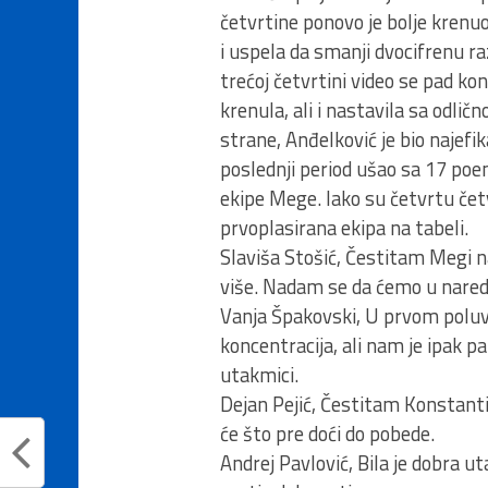
četvrtine ponovo je bolje krenuo
i uspela da smanji dvocifrenu ra
trećoj četvrtini video se pad kon
krenula, ali i nastavila sa odlič
strane, Anđelković je bio najefika
poslednji period ušao sa 17 poen
ekipe Mege. Iako su četvrtu četvr
prvoplasirana ekipa na tabeli.
Slaviša Stošić, Čestitam Megi 
više. Nadam se da ćemo u naredn
Vanja Špakovski, U prvom poluv
koncentracija, ali nam je ipak p
utakmici.
Dejan Pejić, Čestitam Konstantin
će što pre doći do pobede.
Andrej Pavlović, Bila je dobra ut