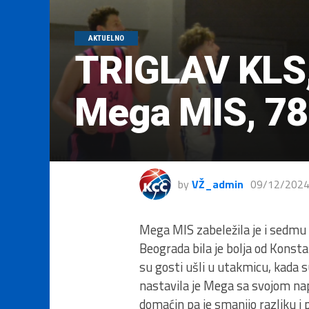
AKTUELNO
TRIGLAV KLS,
Mega MIS, 78
by
VŽ_admin
09/12/202
Mega MIS zabeležila je i sedmu p
Beograda bila je bolja od Konst
su gosti ušli u utakmicu, kada s
nastavila je Mega sa svojom na
domaćin pa je smanjio razliku i