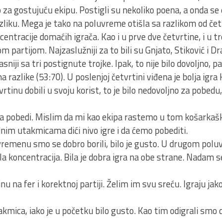
 za gostujuću ekipu. Postigli su nekoliko poena, a onda se 
zliku. Mega je tako na poluvreme otišla sa razlikom od četi
centracije domaćih igrača. Kao i u prve dve četvrtine, i u t
nom partijom. Najzaslužniji za to bili su Gnjato, Stiković i 
sniji sa tri postignute trojke. Ipak, to nije bilo dovoljno, p
a razlike (53:70). U poslenjoj četvrtini viđena je bolja igra
tinu dobili u svoju korist, to je bilo nedovoljno za pobedu, 
na pobedi. Mislim da mi kao ekipa rastemo u tom košarkaš
im utakmicama dići nivo igre i da ćemo pobediti.
remenu smo se dobro borili, bilo je gusto. U drugom pol
ala koncentracija. Bila je dobra igra na obe strane. Nadam s
u na fer i korektnoj partiji. Želim im svu sreću. Igraju ja
akmica, iako je u početku bilo gusto. Kao tim odigrali smo d