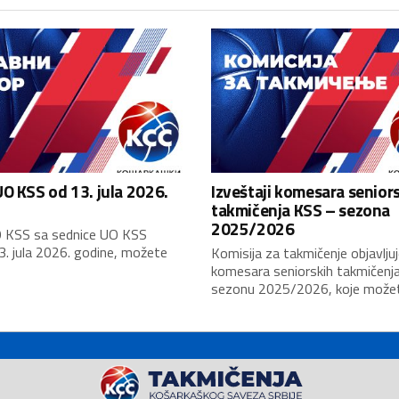
O KSS od 13. jula 2026.
Izveštaji komesara senior
takmičenja KSS – sezona
2025/2026
 KSS sa sednice UO KSS
3. jula 2026. godine, možete
Komisija za takmičenje objavljuj
komesara seniorskih takmičenj
sezonu 2025/2026, koje možete