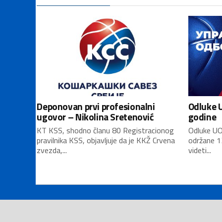
Deponovan prvi profesionalni
Odluke U
ugovor – Nikolina Sretenović
godine
KT KSS, shodno članu 80 Registracionog
Odluke UO
pravilnika KSS, objavljuje da je KKŽ Crvena
održane 1
zvezda,...
videti...