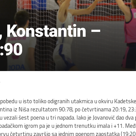
 Konstantin –
:90
4
obedu u isto toliko odigranih utakmica u okviru Kadetske l
antina iz Niša rezultatom 90:78, po četvrtinama 20:19, 23:2
u vezali šest poena u tri napada. Iako je Jovanović dao dv
padačkom igrom pa je u jednom trenutku imala i +11. Međ
 prvu četvrtinu završio sa jednim poenom zaostatka (19:20