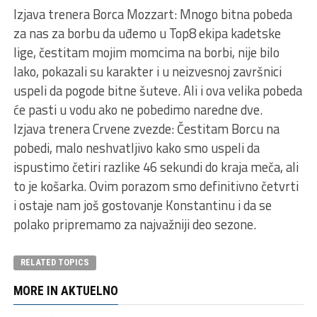
Izjava trenera Borca Mozzart: Mnogo bitna pobeda
za nas za borbu da uđemo u Top8 ekipa kadetske
lige, čestitam mojim momcima na borbi, nije bilo
lako, pokazali su karakter i u neizvesnoj završnici
uspeli da pogode bitne šuteve. Ali i ova velika pobeda
će pasti u vodu ako ne pobedimo naredne dve.
Izjava trenera Crvene zvezde: Čestitam Borcu na
pobedi, malo neshvatljivo kako smo uspeli da
ispustimo četiri razlike 46 sekundi do kraja meča, ali
to je košarka. Ovim porazom smo definitivno četvrti
i ostaje nam još gostovanje Konstantinu i da se
polako pripremamo za najvažniji deo sezone.
RELATED TOPICS
MORE IN AKTUELNO