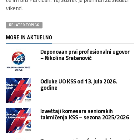
vikend.
RELATED TOPICS
MORE IN AKTUELNO
Deponovan prvi profesionalni ugovor
– Nikolina Sretenović
Odluke UO KSS od 13. jula 2026.
godine
Izveštaji komesara seniorskih
takmičenja KSS – sezona 2025/2026