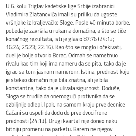
U 6. kolu Triglav kadetske lige Srbije izabranici
Vladimira Zlatanovića imali su priliku da ugoste
vršnjake iz kraljevačke Sloge. Posle 40 minuta borbe,
pobeda je završila u rukama domaćina, a što se tiče
konačnog rezultata, isti je glasio 87:76 (24:13;
16:24; 25:23; 22:16). Kao što se moglo i očekivati,
duel je bolje otvorio Borac. Odmah se nametnuo
rivalu kao tim koji ima nameru da se pita, tako da je
igrao sa tom jasnom namerom. Istina, prednost koju
je stekao domaćin nije bila znatna, ali je bila
konstantna, tako da je ulivala sigurnost. Doduše,
Sloga se trudila da onemogući protivnika da se
ozbiljnije odlepi. Ipak, na samom kraju prve deonice
Čačani su uspeli da dođu do prve dvocifrene
prednosti (24:13). Drugi kvartal nije doneo neku
bitniju promenu na parketu. Barem ne njegov