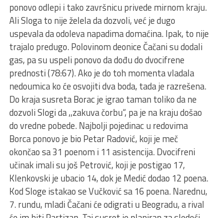
ponovo odlepi i tako završnicu privede mirnom kraju.
Ali Sloga to nije želela da dozvoli, već je dugo
uspevala da odoleva napadima domaćina. Ipak, to nije
trajalo predugo. Polovinom deonice Čačani su dodali
gas, pa su uspeli ponovo da dođu do dvocifrene
prednosti (78:67). Ako je do toh momenta vladala
nedoumica ko će osvojiti dva boda, tada je razrešena.
Do kraja susreta Borac je igrao taman toliko da ne
dozvoli Slogi da ,,zakuva čorbu“, pa je na kraju došao
do vredne pobede. Najbolji pojedinac u redovima
Borca ponovo je bio Petar Radović, koji je meč
okončao sa 31 poenom i 11 asistencija. Dvocifreni
učinak imali su još Petrović, koji je postigao 17,
Klenkovski je ubacio 14, dok je Medić dodao 12 poena.
Kod Sloge istakao se Vučković sa 16 poena. Narednu,
7. rundu, mladi Čačani će odigrati u Beogradu, a rival
će im biti Partizan. Taj susret je planiran za sledeći