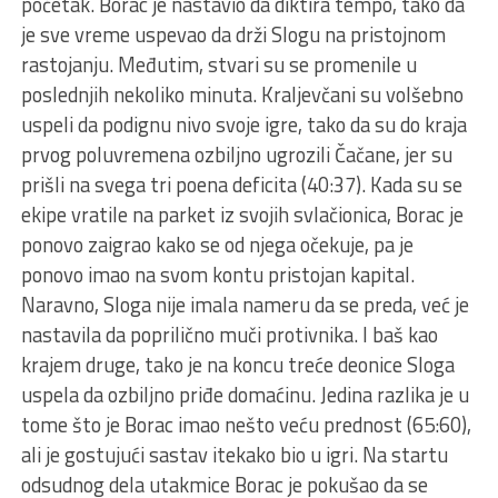
početak. Borac je nastavio da diktira tempo, tako da
je sve vreme uspevao da drži Slogu na pristojnom
rastojanju. Međutim, stvari su se promenile u
poslednjih nekoliko minuta. Kraljevčani su volšebno
uspeli da podignu nivo svoje igre, tako da su do kraja
prvog poluvremena ozbiljno ugrozili Čačane, jer su
prišli na svega tri poena deficita (40:37). Kada su se
ekipe vratile na parket iz svojih svlačionica, Borac je
ponovo zaigrao kako se od njega očekuje, pa je
ponovo imao na svom kontu pristojan kapital.
Naravno, Sloga nije imala nameru da se preda, već je
nastavila da poprilično muči protivnika. I baš kao
krajem druge, tako je na koncu treće deonice Sloga
uspela da ozbiljno priđe domaćinu. Jedina razlika je u
tome što je Borac imao nešto veću prednost (65:60),
ali je gostujući sastav itekako bio u igri. Na startu
odsudnog dela utakmice Borac je pokušao da se