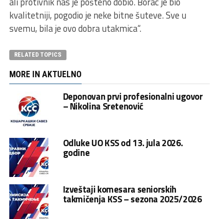
ali protivnik nas je pošteno dobio. Borac je bio
kvalitetniji, pogodio je neke bitne šuteve. Sve u
svemu, bila je ovo dobra utakmica“.
RELATED TOPICS
MORE IN AKTUELNO
Deponovan prvi profesionalni ugovor
– Nikolina Sretenović
Odluke UO KSS od 13. jula 2026.
godine
Izveštaji komesara seniorskih
takmičenja KSS – sezona 2025/2026