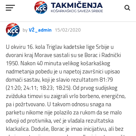
by
VŽ_admin
15/02/2020
U okviru 16. kola Triglav kadetske lige Srbije u
dvorani kraj Morave sastali su se Borac i Radnički
1950. Nakon 40 minuta velikog košarkaškog
nadmetanja pobedu je u napetoj završnici upisao
domaći sastav, koji je slavio rezultatom 81:79
(21:20; 24:11; 18:23; 18:25). Od prvog sudijskog
zvižduka timovi su zaigrali vrlo borbeno, energično,
pa i požrtvovano. U takvom odnosu snaga na
parketu nikome nije polazilo za rukom da se malo
odvoji od protivnika, već je vladala rezultatska
klackalica. Doduše, Borac je imao inicijativu, ali bez