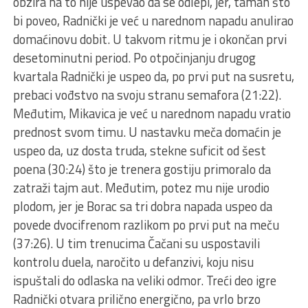
obzira na to nije uspevao da se odlepi, jer, taman što
bi poveo, Radnički je već u narednom napadu anulirao
domaćinovu dobit. U takvom ritmu je i okončan prvi
desetominutni period. Po otpočinjanju drugog
kvartala Radnički je uspeo da, po prvi put na susretu,
prebaci vođstvo na svoju stranu semafora (21:22).
Međutim, Mikavica je već u narednom napadu vratio
prednost svom timu. U nastavku meča domaćin je
uspeo da, uz dosta truda, stekne suficit od šest
poena (30:24) što je trenera gostiju primoralo da
zatraži tajm aut. Međutim, potez mu nije urodio
plodom, jer je Borac sa tri dobra napada uspeo da
povede dvocifrenom razlikom po prvi put na meču
(37:26). U tim trenucima Čačani su uspostavili
kontrolu duela, naročito u defanzivi, koju nisu
ispuštali do odlaska na veliki odmor. Treći deo igre
Radnički otvara prilično energično, pa vrlo brzo