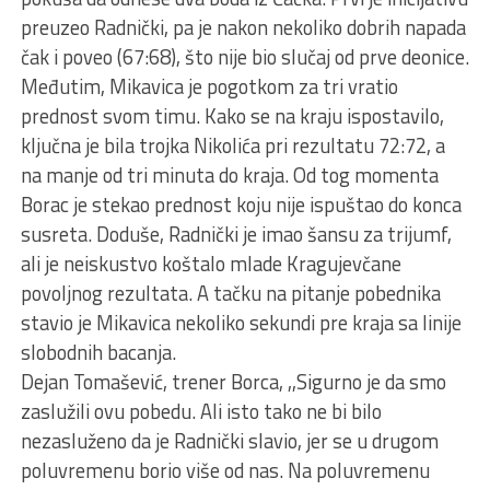
preuzeo Radnički, pa je nakon nekoliko dobrih napada
čak i poveo (67:68), što nije bio slučaj od prve deonice.
Međutim, Mikavica je pogotkom za tri vratio
prednost svom timu. Kako se na kraju ispostavilo,
ključna je bila trojka Nikolića pri rezultatu 72:72, a
na manje od tri minuta do kraja. Od tog momenta
Borac je stekao prednost koju nije ispuštao do konca
susreta. Doduše, Radnički je imao šansu za trijumf,
ali je neiskustvo koštalo mlade Kragujevčane
povoljnog rezultata. A tačku na pitanje pobednika
stavio je Mikavica nekoliko sekundi pre kraja sa linije
slobodnih bacanja.
Dejan Tomašević, trener Borca, ,,Sigurno je da smo
zaslužili ovu pobedu. Ali isto tako ne bi bilo
nezasluženo da je Radnički slavio, jer se u drugom
poluvremenu borio više od nas. Na poluvremenu