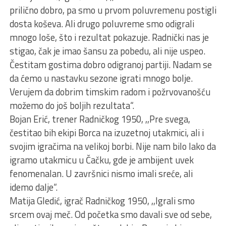
prilično dobro, pa smo u prvom poluvremenu postigli
dosta koševa. Ali drugo poluvreme smo odigrali
mnogo loše, što i rezultat pokazuje. Radnički nas je
stigao, čak je imao šansu za pobedu, ali nije uspeo.
Čestitam gostima dobro odigranoj partiji. Nadam se
da ćemo u nastavku sezone igrati mnogo bolje.
Verujem da dobrim timskim radom i požrvovanošću
možemo do još boljih rezultata“.
Bojan Erić, trener Radničkog 1950, ,,Pre svega,
čestitao bih ekipi Borca na izuzetnoj utakmici, ali i
svojim igračima na velikoj borbi. Nije nam bilo lako da
igramo utakmicu u Čačku, gde je ambijent uvek
fenomenalan. U završnici nismo imali sreće, ali
idemo dalje“.
Matija Gledić, igrač Radničkog 1950, ,,Igrali smo
srcem ovaj meč. Od početka smo davali sve od sebe,