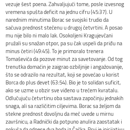
vezuje šest poena. Zahvaljujući tome, posle izvesnog
vremena spušta deficit na jednu cifru (45:37). U
narednim minutima Borac se svojski trudio da
sačuva prednost stečenu u drugoj četvrtini. A posao
mu nije bilo ni malo lak. Osokoljeni Kragujevčani
pružali su snažan otpor, pa su čak uspeli da priđu na
minus četiri (49:45). To je primoralo trenera
Tomaševića da pozove minut za savetovanje. Od tog
trenutka domaćin je zaigrao ozbiljnije i angažovanije,
što se odrazilo na rezultat, koji se povećao u korist
Borca do plus devet (63:54). Bio je to solidan suficit,
ako se uzme u obzir sve viđeno u trećem kvratalu.
Odlučujuću četvrtinu oba sastava započinju jednakih
snaga, ali sa različitim ciljevima. Borac sa željom da
stekne prednost dovoljnu da meč uvede u mirnu
završnicu, a Radnički da potpuno anulira zaostatak i
pokuša da odnese dva boda iz Čačka. Prvi je inicijativu