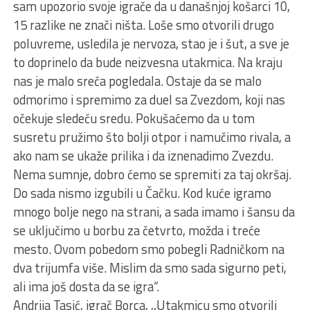
sam upozorio svoje igrače da u današnjoj košarci 10,
15 razlike ne znači ništa. Loše smo otvorili drugo
poluvreme, usledila je nervoza, stao je i šut, a sve je
to doprinelo da bude neizvesna utakmica. Na kraju
nas je malo sreća pogledala. Ostaje da se malo
odmorimo i spremimo za duel sa Zvezdom, koji nas
očekuje sledeću sredu. Pokušaćemo da u tom
susretu pružimo što bolji otpor i namučimo rivala, a
ako nam se ukaže prilika i da iznenadimo Zvezdu.
Nema sumnje, dobro ćemo se spremiti za taj okršaj.
Do sada nismo izgubili u Čačku. Kod kuće igramo
mnogo bolje nego na strani, a sada imamo i šansu da
se uključimo u borbu za četvrto, možda i treće
mesto. Ovom pobedom smo pobegli Radničkom na
dva trijumfa više. Mislim da smo sada sigurno peti,
ali ima još dosta da se igra“.
Andrija Tasić, igrač Borca, ,,Utakmicu smo otvorili