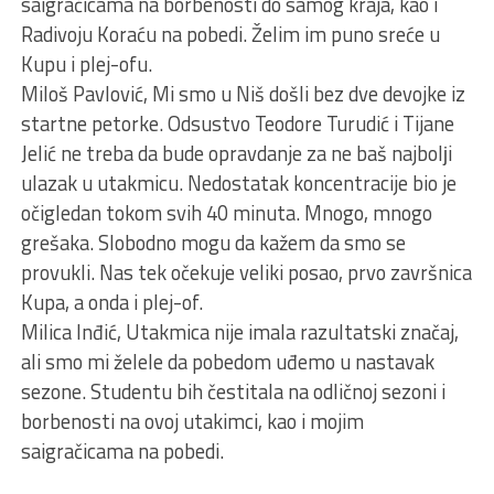
saigračicama na borbenosti do samog kraja, kao i
Radivoju Koraću na pobedi. Želim im puno sreće u
Kupu i plej-ofu.
Miloš Pavlović, Mi smo u Niš došli bez dve devojke iz
startne petorke. Odsustvo Teodore Turudić i Tijane
Jelić ne treba da bude opravdanje za ne baš najbolјi
ulazak u utakmicu. Nedostatak koncentracije bio je
očigledan tokom svih 40 minuta. Mnogo, mnogo
grešaka. Slobodno mogu da kažem da smo se
provukli. Nas tek očekuje veliki posao, prvo završnica
Kupa, a onda i plej-of.
Milica Inđić, Utakmica nije imala razultatski značaj,
ali smo mi želele da pobedom uđemo u nastavak
sezone. Studentu bih čestitala na odličnoj sezoni i
borbenosti na ovoj utakimci, kao i mojim
saigračicama na pobedi.