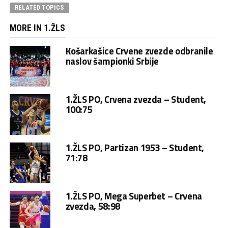
RELATED TOPICS
MORE IN 1.ŽLS
Košarkašice Crvene zvezde odbranile
naslov šampionki Srbije
1.ŽLS PO, Crvena zvezda – Student,
100:75
1.ŽLS PO, Partizan 1953 – Student,
71:78
1.ŽLS PO, Mega Superbet – Crvena
zvezda, 58:98