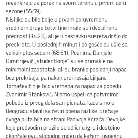
revanširaju za poraz na svom terenu u prvom delu
sezone (55:59).
Nišlijke su bile bolјe u prvom poluvremenu,
sredinom druge četvrtine imale su i dvocifrenu
prednost (34:23), ali je u nastavku susreta došlo do
preokreta. U poslednjih minut i po gošće su ušle sa
velikih plus sedam (68:61). Poenima Danijele
Dimitrijević „studentkinje“ su se primakle na
minimalni zaostatak, ali su branile poslednji napad
bez prekršaja, pa nakon promašaja Ljilјane
Tomašević nije bilo vremena za napad za pobedu.
Zvonimir Stanković, Nismo uspeli da potvrdimo
pobedu iz prvog dela šampionata, kada smo u
Beogradu slavili sa četiri poena razlike. Sreća je
ovoga puta bila na strani Radivoja Koraća. Devojke
koje predvodim pružile su odličnu igru i dostojno
okončale ovu, slobodno mogu da kažem, uspešnu