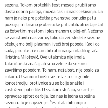
sezonu. Tokom proteklih šest meseci pružili smo
dosta dobrih partija, možda čak i iznad očekivanja. Da
nam je neko pre početka prvenstva ponudio petu
poziciju, mi bismo je oberučke prihvatili, ali ostaje žal
za četvrtim mestom i plasmanom u plej-of. Nećemo
se zaustaviti na ovome, tako da već sledeće sezone
očekujemo bolјi plasman i veći broj pobeda. Kao i do
sada, prioritet će nam biti afirmacija mladih igrača.
Kristina Milošević, Ova utakmica nije imala
takmičarski značaj, ali smo želele da sezonu
završimo pobedom. To nam, nažalost, nije poslo za
rukom. U samom finišu susreta smo izgubile
koncetraciju, protivnice su se bolјe snašle i
zasluženo pobedile. U svakom slučaju, susret je
opravdao epitet derbija. Iza nas je jedna uspešna
sezona. To je najvažnije. Čestitala bih mojim