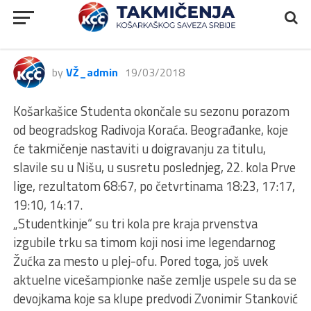
STUDENT – RADIVOJ KORAĆ
67:68
by
VŽ_admin
19/03/2018
Košarkašice Studenta okončale su sezonu porazom
od beogradskog Radivoja Koraća. Beograđanke, koje
će takmičenje nastaviti u doigravanju za titulu,
slavile su u Nišu, u susretu poslednjeg, 22. kola Prve
lige, rezultatom 68:67, po četvrtinama 18:23, 17:17,
19:10, 14:17.
„Studentkinje“ su tri kola pre kraja prvenstva
izgubile trku sa timom koji nosi ime legendarnog
Žućka za mesto u plej-ofu. Pored toga, još uvek
aktuelne vicešampionke naše zemlјe uspele su da se
devojkama koje sa klupe predvodi Zvonimir Stanković