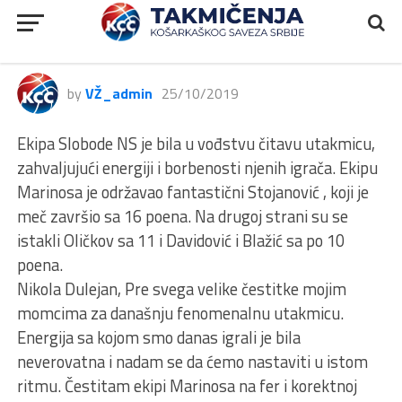
RODA JLS, Sloboda NS – Marinos,
62:50
by
VŽ_admin
25/10/2019
Ekipa Slobode NS je bila u vođstvu čitavu utakmicu,
zahvaljujući energiji i borbenosti njenih igrača. Ekipu
Marinosa je održavao fantastični Stojanović , koji je
meč završio sa 16 poena. Na drugoj strani su se
istakli Oličkov sa 11 i Davidović i Blažić sa po 10
poena.
Nikola Dulejan, Pre svega velike čestitke mojim
momcima za današnju fenomenalnu utakmicu.
Energija sa kojom smo danas igrali je bila
neverovatna i nadam se da ćemo nastaviti u istom
ritmu. Čestitam ekipi Marinosa na fer i korektnoj