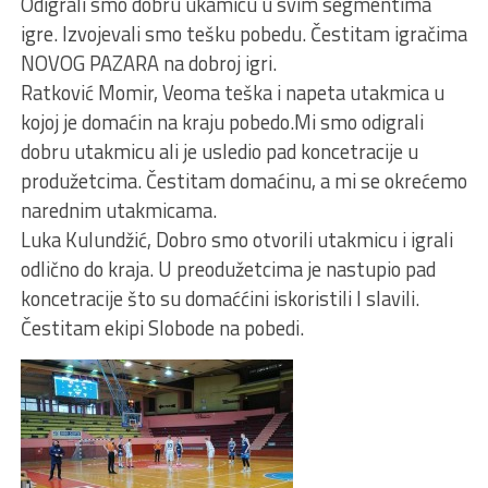
Odigrali smo dobru ukamicu u svim segmentima
igre. Izvojevali smo tešku pobedu. Čestitam igračima
NOVOG PAZARA na dobroj igri.
Ratković Momir, Veoma teška i napeta utakmica u
kojoj je domaćin na kraju pobedo.Mi smo odigrali
dobru utakmicu ali je usledio pad koncetracije u
produžetcima. Čestitam domaćinu, a mi se okrećemo
narednim utakmicama.
Luka Kulundžić, Dobro smo otvorili utakmicu i igrali
odlično do kraja. U preodužetcima je nastupio pad
koncetracije što su domaććini iskoristili I slavili.
Čestitam ekipi Slobode na pobedi.