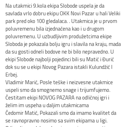
Na utakmici 9.kola ekipa Slobode uspela je da
savlada vrlo dobru ekipu OKK Novi Pazar u hali Veliki
park pred oko 100 gledalaca. . Utakmica je u prvom
poluvremenu bila izjednačena kao i u drugom
poluvremenu. U uzbudljivim produžetcima ekipe
Sloboda je pokazala bolju igru i slavila na kraju, mada
da su gosti odneli bodove ne bi bilo nepravedno. U
ekipi Slobode najbolji pojedinci bili su Matić i Đurić
dok su se u ekipi Novog Pazara istakli Kulundžić I
Erbej.
Vladimir Marić, Posle teške i neizvesne utakmice
uspeli smo da smognemo snage i trijumfujemo.
Čestitam ekipi NOVOG PAZARA na odličnoj igri i
želim im uspeha u daljim utakmicama
Čedomir Matić, Pokazali smo da imamo kvalitet da
se ravnopravno nosimo sa svim ekipama u ligi.