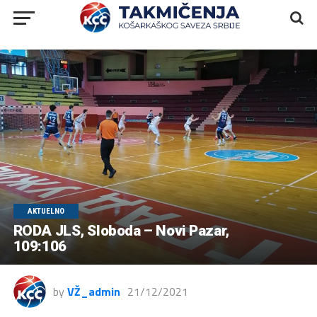
AKTUELNO
RODA JLS, Sloboda – Novi Pazar,
109:106
by
VŽ_admin
21/12/2021