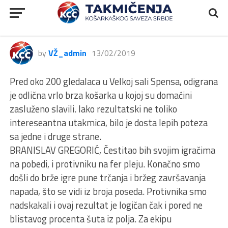
RODA JLS, Mladost Veternik
Odeon Basket – Konstantin, 89:44
by
VŽ_admin
13/02/2019
Pred oko 200 gledalaca u Velkoj sali Spensa, odigrana
je odlična vrlo brza košarka u kojoj su domaćini
zasluženo slavili. Iako rezultatski ne toliko
intereseantna utakmica, bilo je dosta lepih poteza
sa jedne i druge strane.
BRANISLAV GREGORIĆ, Čestitao bih svojim igračima
na pobedi, i protivniku na fer pleju. Konačno smo
došli do brže igre pune trčanja i bržeg završavanja
napada, što se vidi iz broja poseda. Protivnika smo
nadskakali i ovaj rezultat je logičan čak i pored ne
blistavog procenta šuta iz polja. Za ekipu