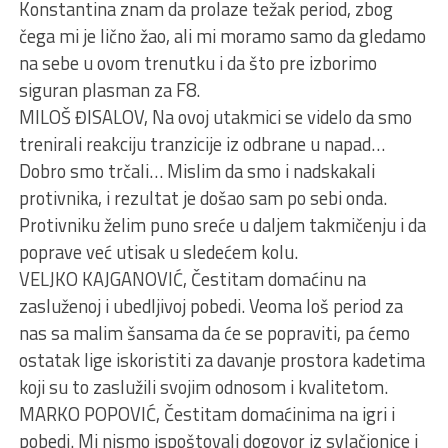
Konstantina znam da prolaze težak period, zbog
čega mi je lično žao, ali mi moramo samo da gledamo
na sebe u ovom trenutku i da što pre izborimo
siguran plasman za F8.
MILOŠ ĐISALOV, Na ovoj utakmici se videlo da smo
trenirali reakciju tranzicije iz odbrane u napad…
Dobro smo trčali… Mislim da smo i nadskakali
protivnika, i rezultat je došao sam po sebi onda.
Protivniku želim puno sreće u daljem takmičenju i da
poprave već utisak u sledećem kolu.
VELJKO KAJGANOVIĆ, Čestitam domaćinu na
zasluženoj i ubedljivoj pobedi. Veoma loš period za
nas sa malim šansama da će se popraviti, pa ćemo
ostatak lige iskoristiti za davanje prostora kadetima
koji su to zaslužili svojim odnosom i kvalitetom.
MARKO POPOVIĆ, Čestitam domaćinima na igri i
pobedi. Mi nismo ispoštovali dogovor iz svlačionice i