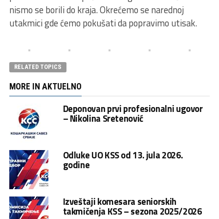
nismo se borili do kraja. Okrećemo se narednoj
utakmici gde ćemo pokušati da popravimo utisak.
RELATED TOPICS
MORE IN AKTUELNO
Deponovan prvi profesionalni ugovor
– Nikolina Sretenović
Odluke UO KSS od 13. jula 2026.
godine
Izveštaji komesara seniorskih
takmičenja KSS – sezona 2025/2026