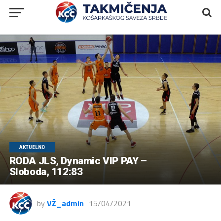
AKTUELNO
RODA JLS, Dynamic VIP PAY –
Sloboda, 112:83
by
VŽ_admin
15/04/2021