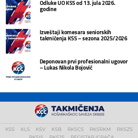
Odluke UO KSS od 13. jula 2026.
godine
Izveštaji komesara seniorskih
takmičenja KSS – sezona 2025/2026
Deponovan prvi profesionalni ugovor
– Lukas Nikola Bojović
KSS
KLS
KSV
KSB
RKSCS
RKSRKM
RKSZS
RKSIS
RKSJS
REGISTAR IGRAČA