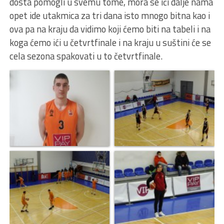
dosta pomogli u svemu tome, mora se ići dalje nama
opet ide utakmica za tri dana isto mnogo bitna kao i
ova pa na kraju da vidimo koji ćemo biti na tabeli i na
koga ćemo ići u četvrtfinale i na kraju u suštini će se
cela sezona spakovati u to četvrtfinale.