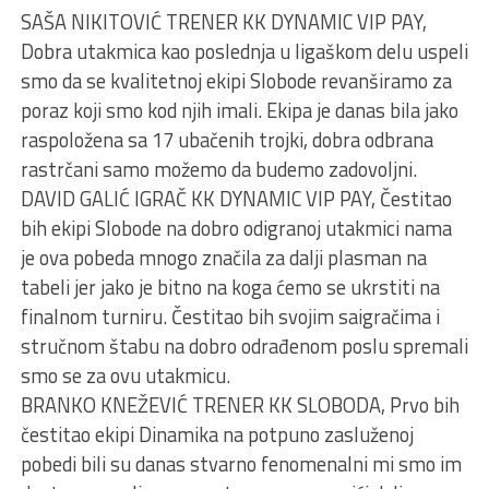
SAŠA NIKITOVIĆ TRENER KK DYNAMIC VIP PAY,
Dobra utakmica kao poslednja u ligaškom delu uspeli
smo da se kvalitetnoj ekipi Slobode revanširamo za
poraz koji smo kod njih imali. Ekipa je danas bila jako
raspoložena sa 17 ubačenih trojki, dobra odbrana
rastrčani samo možemo da budemo zadovoljni.
DAVID GALIĆ IGRAČ KK DYNAMIC VIP PAY, Čestitao
bih ekipi Slobode na dobro odigranoj utakmici nama
je ova pobeda mnogo značila za dalji plasman na
tabeli jer jako je bitno na koga ćemo se ukrstiti na
finalnom turniru. Čestitao bih svojim saigračima i
stručnom štabu na dobro odrađenom poslu spremali
smo se za ovu utakmicu.
BRANKO KNEŽEVIĆ TRENER KK SLOBODA, Prvo bih
čestitao ekipi Dinamika na potpuno zasluženoj
pobedi bili su danas stvarno fenomenalni mi smo im