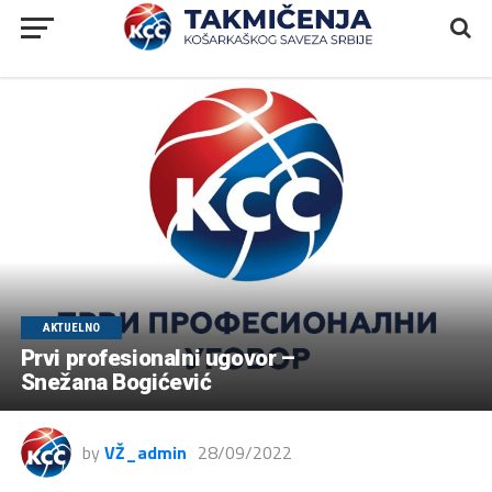
AKTUELNO
Prvi profesionalni ugovor –
Snežana Bogićević
by
VŽ_admin
28/09/2022