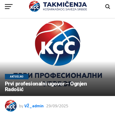
AKTUELNO
Prvi profesionalni ugovor – Ognjen
Radošić
by
VŽ_admin
29/09/2025