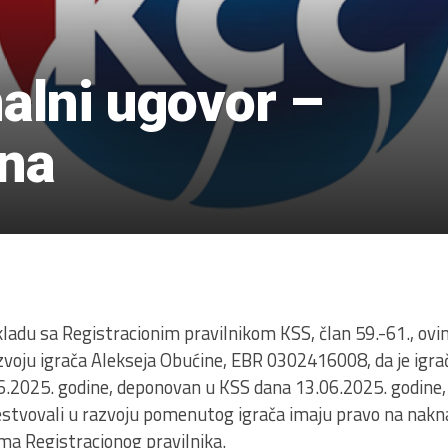
nalni ugovor –
ina
5
kladu sa Registracionim pravilnikom KSS, član 59.-61., o
azvoju igrača Alekseja Obućine, EBR 0302416008, da je igra
06.2025. godine, deponovan u KSS dana 13.06.2025. godine
čestvovali u razvoju pomenutog igrača imaju pravo na nakn
a Registracionog pravilnika.