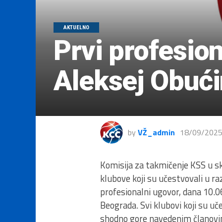
AKTUELNO
Prvi profesio
Aleksej Obuć
by
VŽ_admin
18/09/202
Komisija za takmičenje KSS u s
klubove koji su učestvovali u r
profesionalni ugovor, dana 10.
Beograda. Svi klubovi koji su u
shodno gore navedenim članovim