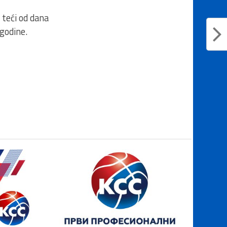
 teći od dana
 godine.