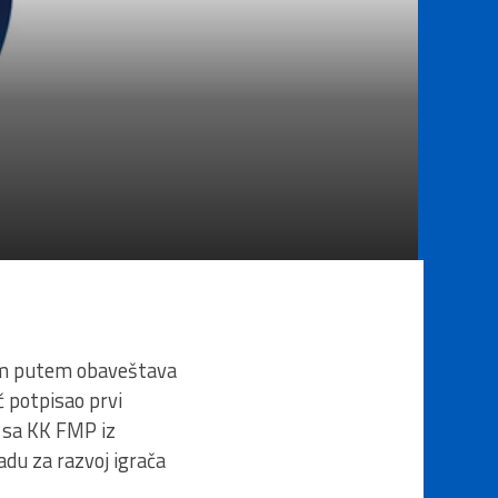
vim putem obaveštava
č potpisao prvi
, sa KK FMP iz
adu za razvoj igrača