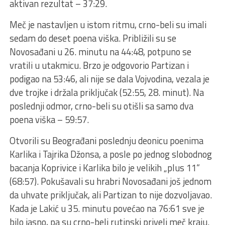
aktivan rezultat – 37:29.
Meč je nastavljen u istom ritmu, crno-beli su imali
sedam do deset poena viška. Približili su se
Novosađani u 26. minutu na 44:48, potpuno se
vratili u utakmicu. Brzo je odgovorio Partizan i
podigao na 53:46, ali nije se dala Vojvodina, vezala je
dve trojke i držala priključak (52:55, 28. minut). Na
poslednji odmor, crno-beli su otišli sa samo dva
poena viška – 59:57.
Otvorili su Beograđani poslednju deonicu poenima
Karlika i Tajrika Džonsa, a posle po jednog slobodnog
bacanja Koprivice i Karlika bilo je velikih „plus 11“
(68:57). Pokušavali su hrabri Novosađani još jednom
da uhvate priključak, ali Partizan to nije dozvoljavao.
Kada je Lakić u 35. minutu povećao na 76:61 sve je
bilo jasno, pa su crno-beli rutinski priveli meč kraju.