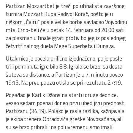
Partizan Mozzartbet je treći polufinalista završnog
turnira Mozzart Kupa Radivoj Korać, pošto je u
niškom „Čairu“ posle velike borbe savladao Vojvodinu
mts. Crno-beli će u petak 14. februara od 20.00 sati
za plasman u finale igrati protiv boljeg iz poslednjeg
četvrtfinalnog duela Mege Superbeta i Dunava.
Utakmica je počela prilično izjednačeno, pa je posle
tri i po minuta igre bilo 8:8. Igralo se brzo, sa dosta
šuteva sa distance, a Partizan je u 7. minutu poveo
19:13. Na prvu pauzu otišlo se pri rezultatu 27:19.
Pogađao je Karlik Džons na startu druge deonice,
vezao sedam poena i doneo prvu ubedljivu prednost
Partizanu (34:19). Polako je rasla razlika, kažnjavala
je ekipa trenera Obradovića greške Novosađana, ali
su se brzo pribrali i na poluvremenu smo imali