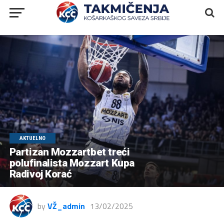
AKTUELNO
Partizan Mozzartbet treći
polufinalista Mozzart Kupa
Radivoj Korać
by
VŽ_admin
13/02/2025