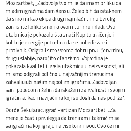
Mozzartbet, „Zadovoljstvo mi je da imam priliku da
mladim igračima dam šansu. Želeo bih da istaknem
da smo mi kao ekipa drugi najmlađi tim u Evroligi,
zamislite koliko smo na ovom turniru mladi. Ova
utakmica je pokazala šta znači Kup takmičenje i
koliko je energije potrebno da se pobedi svaki
protivnik. Odigrali smo veoma dobru prvu četvrtinu,
drugu slabije, naročito ofanzivno. Vojvodina je
pokazala kvalitet i uvela utakmicu u neizvesnost, ali
mi smo odigrali odlično u najvažnijim trenucima
zahvaljujući našim najboljim igračima. Zadovoljan
sam pobedom i želim da iskažem zahvalnost i svojim
igračima, kao i navijačima koji su došli da nas podrže“.
Đorđe Šekularac, igrač Partizan Mozzartbet, „Za
mene je čast i privilegija da treniram i takmičim se
sa igračima koji igraju na visokom nivou. Ovo će mi