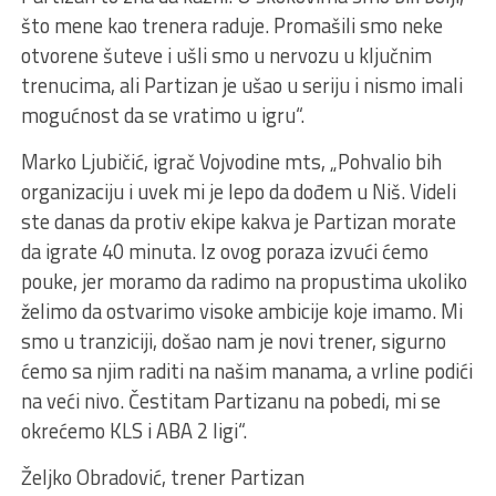
što mene kao trenera raduje. Promašili smo neke
otvorene šuteve i ušli smo u nervozu u ključnim
trenucima, ali Partizan je ušao u seriju i nismo imali
mogućnost da se vratimo u igru“.
Marko Ljubičić, igrač Vojvodine mts, „Pohvalio bih
organizaciju i uvek mi je lepo da dođem u Niš. Videli
ste danas da protiv ekipe kakva je Partizan morate
da igrate 40 minuta. Iz ovog poraza izvući ćemo
pouke, jer moramo da radimo na propustima ukoliko
želimo da ostvarimo visoke ambicije koje imamo. Mi
smo u tranziciji, došao nam je novi trener, sigurno
ćemo sa njim raditi na našim manama, a vrline podići
na veći nivo. Čestitam Partizanu na pobedi, mi se
okrećemo KLS i ABA 2 ligi“.
Željko Obradović, trener Partizan