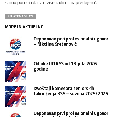
samo pomoći da što više radim i napredujem“.
RELATED TOPICS
MORE IN AKTUELNO
Deponovan prvi profesionalni ugovor
– Nikolina Sretenović
Odluke UO KSS od 13. jula 2026.
godine
Izveštaji komesara seniorskih
takmičenja KSS – sezona 2025/2026
Deponovan prvi profesionalni ugovor