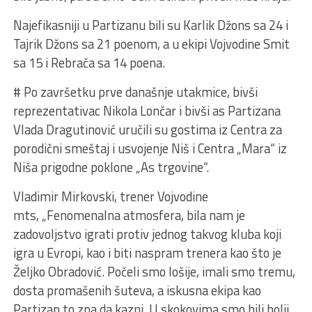
Najefikasniji u Partizanu bili su Karlik Džons sa 24 i
Tajrik Džons sa 21 poenom, a u ekipi Vojvodine Smit
sa 15 i Rebrača sa 14 poena.
# Po završetku prve današnje utakmice, bivši
reprezentativac Nikola Lončar i bivši as Partizana
Vlada Dragutinović uručili su gostima iz Centra za
porodični smeštaj i usvojenje Niš i Centra „Mara“ iz
Niša prigodne poklone „As trgovine“.
Vladimir Mirkovski, trener Vojvodine
mts, „Fenomenalna atmosfera, bila nam je
zadovoljstvo igrati protiv jednog takvog kluba koji
igra u Evropi, kao i biti naspram trenera kao što je
Željko Obradović. Počeli smo lošije, imali smo tremu,
dosta promašenih šuteva, a iskusna ekipa kao
Partizan to zna da kazni. U skokovima smo bili bolji,