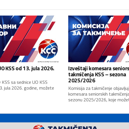
O KSS od 13. jula 2026.
Izveštaji komesara senior
takmičenja KSS – sezona
2025/2026
 KSS sa sednice UO KSS
3. jula 2026. godine, možete
Komisija za takmičenje objavljuj
komesara seniorskih takmičenj
sezonu 2025/2026, koje možete