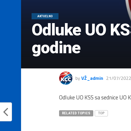
AKTUELNO
Odluke UO KSS
godine
by
VŽ_admin
21/07/202
Odluke UO KSS sa sednice UO KS
RELATED TOPICS
TOP