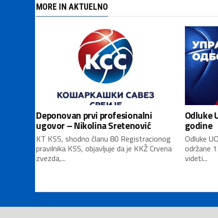
MORE IN AKTUELNO
Deponovan prvi profesionalni
Odluke U
ugovor – Nikolina Sretenović
godine
KT KSS, shodno članu 80 Registracionog
Odluke UO
pravilnika KSS, objavljuje da je KKŽ Crvena
održane 1
zvezda,...
videti...