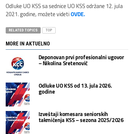
Odluke UO KSS sa sednice UO KSS održane 12. jula
2021. godine, možete videti
OVDE.
RELATED TOPICS
TOP
MORE IN AKTUELNO
Deponovan prvi profesionalni ugovor
– Nikolina Sretenović
Odluke UO KSS od 13. jula 2026.
godine
Izveštaji komesara seniorskih
takmičenja KSS – sezona 2025/2026