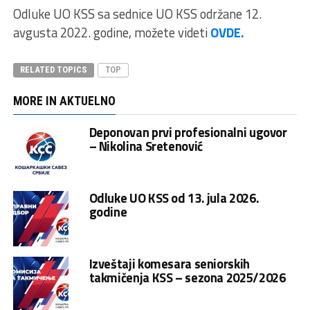
Odluke UO KSS sa sednice UO KSS održane 12.
avgusta 2022. godine, možete videti
OVDE.
RELATED TOPICS
TOP
MORE IN AKTUELNO
Deponovan prvi profesionalni ugovor
– Nikolina Sretenović
Odluke UO KSS od 13. jula 2026.
godine
Izveštaji komesara seniorskih
takmičenja KSS – sezona 2025/2026