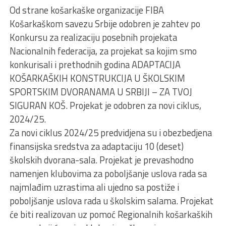
Od strane košarkaške organizacije FIBA
Košarkaškom savezu Srbije odobren je zahtev po
Konkursu za realizaciju posebnih projekata
Nacionalnih federacija, za projekat sa kojim smo
konkurisali i prethodnih godina ADAPTACIJA
KOŠARKAŠKIH KONSTRUKCIJA U ŠKOLSKIM
SPORTSKIM DVORANAMA U SRBIJI – ZA TVOJ
SIGURAN KOŠ. Projekat je odobren za novi ciklus,
2024/25.
Za novi ciklus 2024/25 predvidjena su i obezbedjena
finansijska sredstva za adaptaciju 10 (deset)
školskih dvorana-sala. Projekat je prevashodno
namenjen klubovima za poboljšanje uslova rada sa
najmlađim uzrastima ali ujedno sa postiže i
poboljšanje uslova rada u školskim salama. Projekat
će biti realizovan uz pomoć Regionalnih košarkaških