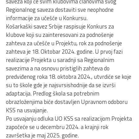
saveza koji će svim klubovima članovima svog
Regionalnog saveza dostaviti sve neophodne
informacije za učešće u Konkursu.
Košarkaški savez Srbije raspisuje Konkurs za
klubove koji su zainteresovani za podnošenje
zahteva za učešće u Projektu, rok za podnošenje
zahteva je 18. Oktobar 2024. godine. U prvoj fazi
realizacije Projekta u saradnji sa Regionalnim
savezima a na osnovu pristiglih zahteva do
predviđenog roka 18. oktobra 2024., utvrdiće se koje
su to škole gde je najsvrsishodnije da se izvrši
adaptacija. Predlog škola sa potrebnim
obrazloženjima biće dostavljen Upravnom odoboru
KSS na usvajanje.
Po usvajanju odluka UO KSS sa realizacijom Projekta
započeće se u decembru 2024. a krajnji rok
završetka je maj 2025. godine.