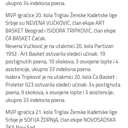
ukupno 34 indeksna poena.
MVP igračice 20. kola Triglav Ženske Kadetske lige
Srbije su NEVENA VUČKOVIĆ, član ekipe ART
BASKET Beograd i ISIDORA TRIPKOVIĆ, član ekipe
ČA BASKET Čačak.
Nevena Vučković je na utakmici 20. kola Partizan
1953 : Art Basket ostvarila sledeći učinak: 19
postignutih poena, 10 skokova, 3 osvojene lopte i 4
asistencije, ukupno 33 indeksna poena.
Isidora Tripković je na utakmici 20. kola Ča Basket :
Proleter 023 ostvarila sledeći učinak: 34 postignuta
poena, 9 skokova, 4 osvojene lopte i 3 asistencije,
ukupno 33 indeksna poena.
MVP igračica 21. kola Triglav Ženske Kadetske lige
Srbije je SOFIJA ŽDRNjA, član ekipe NOVOSADSKA
ŽKA Novi Sad.