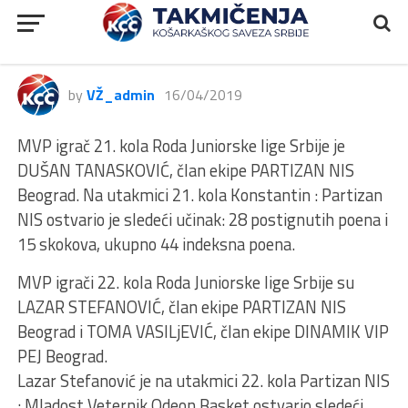
MVP 20., 21., i 22. KOLA MK LIGA
KSS
by
VŽ_admin
16/04/2019
MVP igrač 21. kola Roda Juniorske lige Srbije je
DUŠAN TANASKOVIĆ, član ekipe PARTIZAN NIS
Beograd. Na utakmici 21. kola Konstantin : Partizan
NIS ostvario je sledeći učinak: 28 postignutih poena i
15 skokova, ukupno 44 indeksna poena.
MVP igrači 22. kola Roda Juniorske lige Srbije su
LAZAR STEFANOVIĆ, član ekipe PARTIZAN NIS
Beograd i TOMA VASILjEVIĆ, član ekipe DINAMIK VIP
PEJ Beograd.
Lazar Stefanović je na utakmici 22. kola Partizan NIS
: Mladost Veternik Odeon Basket ostvario sledeći