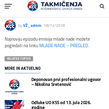
MLADE NADE sezona 2018/19 –
Nova epizoda
by
VŽ_admin
18/12/2018
Najnoviju epizodu emisija mlade nade možete
pogledati na linku
MLADE NADE – PREGLED.
RELATED TOPICS
MORE IN AKTUELNO
Deponovan prvi profesionalni ugovor
– Nikolina Sretenović
Odluke UO KSS od 13. jula 2026.
godine