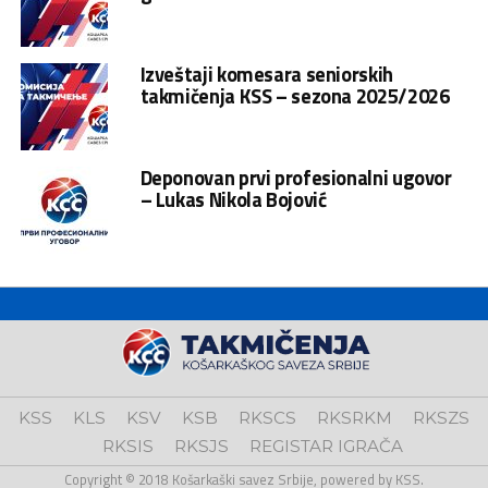
Izveštaji komesara seniorskih
takmičenja KSS – sezona 2025/2026
Deponovan prvi profesionalni ugovor
– Lukas Nikola Bojović
KSS
KLS
KSV
KSB
RKSCS
RKSRKM
RKSZS
RKSIS
RKSJS
REGISTAR IGRAČA
Copyright © 2018 Košarkaški savez Srbije, powered by KSS.