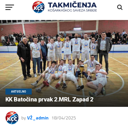
AKTUELNO
KK Batočina prvak 2.MRL Zapad 2
by
VŽ_admin
18/04/2025