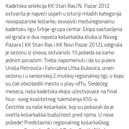
Kadetska selekcija KK Stari Ras/N. Pazar 2012
ostvarila je najveći uspeh u istoriji mlađih kategorija
novopazarske košarke, osvojivši međuregionalnu
kadetsku ligu Srbije-grupa centar. Ekipa sastavljena
od igrača iz dva najveća košarkaška kluba iz Novog
Pazara ( KK Stari Ras i KK Novi Pazar 2012), odigrala
je sezonu iz snova, ostvarivši 15 pobeda sa samo
jednim porazom. Treba napomenuti i da su puleni
Uroša Petrovića i Fahrudina Utka Đulovića, izneli
sezonu i u seniorskoj 2.muškoj regionalnoj ligi, u kojoj
su čak obezbedili mesto u play-offu. Sledećeg
meseca, naša kadetska ekipa učestvovaće na final
four- ovog kvalitetnog takmičenja KSS-a.
Čestitke za naše košarkaše, koji su pokazali da je
svetla košarkaška budućnost pred njima. U nove
pobede! Predstavnici regionalnog košarkaškog