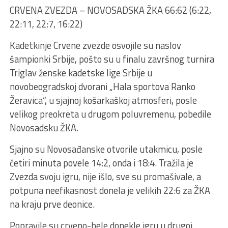
CRVENA ZVEZDA – NOVOSADSKA ŽKA 66:62 (6:22,
22:11, 22:7, 16:22)
Kadetkinje Crvene zvezde osvojile su naslov
šampionki Srbije, pošto su u finalu završnog turnira
Triglav ženske kadetske lige Srbije u
novobeogradskoj dvorani „Hala sportova Ranko
Žeravica“, u sjajnoj košarkaškoj atmosferi, posle
velikog preokreta u drugom poluvremenu, pobedile
Novosadsku ŽKA.
Sjajno su Novosađanske otvorile utakmicu, posle
četiri minuta povele 14:2, onda i 18:4. Tražila je
Zvezda svoju igru, nije išlo, sve su promašivale, a
potpuna neefikasnost donela je velikih 22:6 za ŽKA
na kraju prve deonice.
Popravile su crveno-bele donekle igru u drugoj