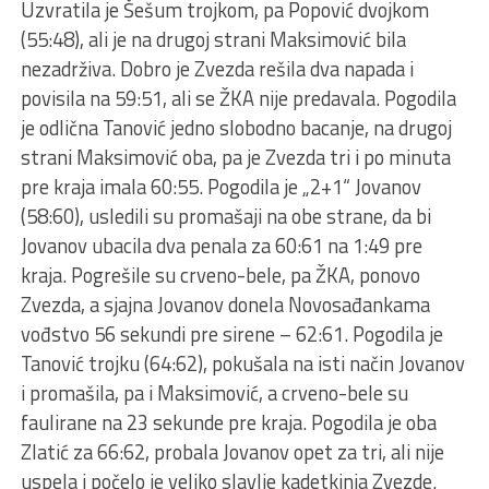
Uzvratila je Šešum trojkom, pa Popović dvojkom
(55:48), ali je na drugoj strani Maksimović bila
nezadrživa. Dobro je Zvezda rešila dva napada i
povisila na 59:51, ali se ŽKA nije predavala. Pogodila
je odlična Tanović jedno slobodno bacanje, na drugoj
strani Maksimović oba, pa je Zvezda tri i po minuta
pre kraja imala 60:55. Pogodila je „2+1“ Jovanov
(58:60), usledili su promašaji na obe strane, da bi
Jovanov ubacila dva penala za 60:61 na 1:49 pre
kraja. Pogrešile su crveno-bele, pa ŽKA, ponovo
Zvezda, a sjajna Jovanov donela Novosađankama
vođstvo 56 sekundi pre sirene – 62:61. Pogodila je
Tanović trojku (64:62), pokušala na isti način Jovanov
i promašila, pa i Maksimović, a crveno-bele su
faulirane na 23 sekunde pre kraja. Pogodila je oba
Zlatić za 66:62, probala Jovanov opet za tri, ali nije
uspela i počelo je veliko slavlje kadetkinja Zvezde.