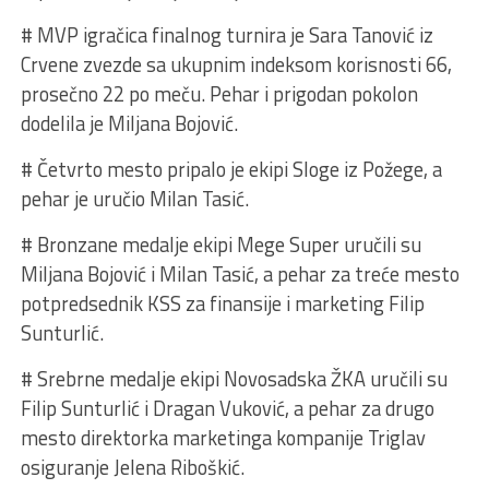
# MVP igračica finalnog turnira je Sara Tanović iz
Crvene zvezde sa ukupnim indeksom korisnosti 66,
prosečno 22 po meču. Pehar i prigodan pokolon
dodelila je Miljana Bojović.
# Četvrto mesto pripalo je ekipi Sloge iz Požege, a
pehar je uručio Milan Tasić.
# Bronzane medalje ekipi Mege Super uručili su
Miljana Bojović i Milan Tasić, a pehar za treće mesto
potpredsednik KSS za finansije i marketing Filip
Sunturlić.
# Srebrne medalje ekipi Novosadska ŽKA uručili su
Filip Sunturlić i Dragan Vuković, a pehar za drugo
mesto direktorka marketinga kompanije Triglav
osiguranje Jelena Riboškić.