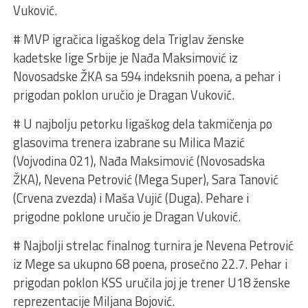
Vuković.
# MVP igračica ligaškog dela Triglav ženske
kadetske lige Srbije je Nađa Maksimović iz
Novosadske ŽKA sa 594 indeksnih poena, a pehar i
prigodan poklon uručio je Dragan Vuković.
# U najbolju petorku ligaškog dela takmičenja po
glasovima trenera izabrane su Milica Mazić
(Vojvodina 021), Nađa Maksimović (Novosadska
ŽKA), Nevena Petrović (Mega Super), Sara Tanović
(Crvena zvezda) i Maša Vujić (Duga). Pehare i
prigodne poklone uručio je Dragan Vuković.
# Najbolji strelac finalnog turnira je Nevena Petrović
iz Mege sa ukupno 68 poena, prosečno 22.7. Pehar i
prigodan poklon KSS uručila joj je trener U18 ženske
reprezentacije Miljana Bojović.