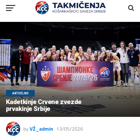
AKTUELNO
Kadetkinje Crvene zvezde
prvakinje Srbije
by
VŽ_admin
13/05/2026