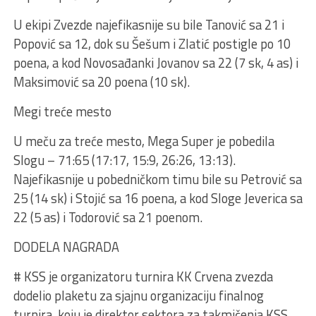
U ekipi Zvezde najefikasnije su bile Tanović sa 21 i
Popović sa 12, dok su Šešum i Zlatić postigle po 10
poena, a kod Novosađanki Jovanov sa 22 (7 sk, 4 as) i
Maksimović sa 20 poena (10 sk).
Megi treće mesto
U meču za treće mesto, Mega Super je pobedila
Slogu – 71:65 (17:17, 15:9, 26:26, 13:13).
Najefikasnije u pobedničkom timu bile su Petrović sa
25 (14 sk) i Stojić sa 16 poena, a kod Sloge Jeverica sa
22 (5 as) i Todorović sa 21 poenom.
DODELA NAGRADA
# KSS je organizatoru turnira KK Crvena zvezda
dodelio plaketu za sjajnu organizaciju finalnog
turnira, koju je direktor sektora za takmičenja KSS