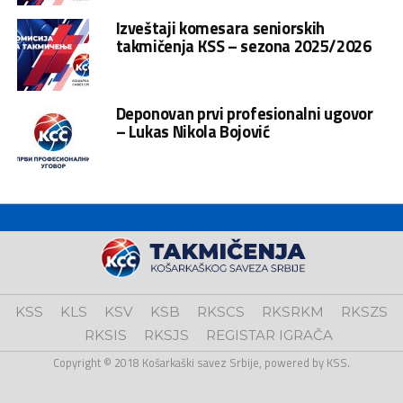
Izveštaji komesara seniorskih
takmičenja KSS – sezona 2025/2026
Deponovan prvi profesionalni ugovor
– Lukas Nikola Bojović
KSS
KLS
KSV
KSB
RKSCS
RKSRKM
RKSZS
RKSIS
RKSJS
REGISTAR IGRAČA
Copyright © 2018 Košarkaški savez Srbije, powered by KSS.