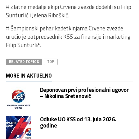
# Zlatne medalje ekipi Crvene zvezde dodelili su Filip
Sunturlić i Jelena Riboškić.
# Šampionski pehar kadetkinjama Crvene zvezde
uručio je potpredsednik KSS za finansije i marketing
Filip Sunturlić.
RELATED TOPICS
TOP
MORE IN AKTUELNO
Deponovan prvi profesionalni ugovor
– Nikolina Sretenović
Odluke UO KSS od 13. jula 2026.
godine