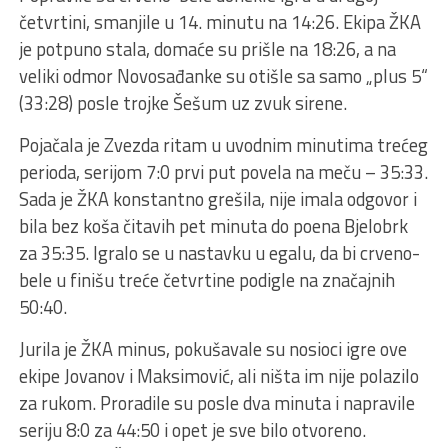
četvrtini, smanjile u 14. minutu na 14:26. Ekipa ŽKA
je potpuno stala, domaće su prišle na 18:26, a na
veliki odmor Novosađanke su otišle sa samo „plus 5“
(33:28) posle trojke Šešum uz zvuk sirene.
Pojačala je Zvezda ritam u uvodnim minutima trećeg
perioda, serijom 7:0 prvi put povela na meču – 35:33.
Sada je ŽKA konstantno grešila, nije imala odgovor i
bila bez koša čitavih pet minuta do poena Bjelobrk
za 35:35. Igralo se u nastavku u egalu, da bi crveno-
bele u finišu treće četvrtine podigle na značajnih
50:40.
Jurila je ŽKA minus, pokušavale su nosioci igre ove
ekipe Jovanov i Maksimović, ali ništa im nije polazilo
za rukom. Proradile su posle dva minuta i napravile
seriju 8:0 za 44:50 i opet je sve bilo otvoreno.