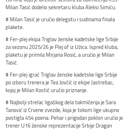
Milan Tasić dodelio sekretaru kluba Aleksi Simiću.
# Milan Tasić je uručio delegatu i sudinama finala
plakete.
# Fer-plej ekipa Triglav ženske kadetske lige Srbije
za sezonu 2025/26 je Plej of iz Užica. Ispred kluba,
plaketu je primila Mirjana Rosić, a uručio je Milan
Tasić.
# Fer-plej igrač Triglav ženske kadetske lige Srbije
po izboru trenera je Tea Jovčić iz ekipe Jastrebac,
kojoj je Milan Kostić uručio priznanje.
# Najbolji strelac ligaškog dela takmičenja je Sara
Tanović iz Crvene zvezde, koja je tokom lige ukupno
postigla 454 poena. Pehar i prigodan poklon uručio je
trener U16 ženske reprezentacije Srbije Dragan