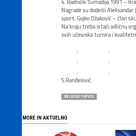
4. Radnički Šumadija 1991 – Kr
Nagrade su dodelili Aleksandar 
sport, Gojko Džaković – član sk
Na kraju treba istaći odličnu o
svih učesnika turnira i kvalitet
S.Ranđelović
RELATED TOPICS
MORE IN AKTUELNO