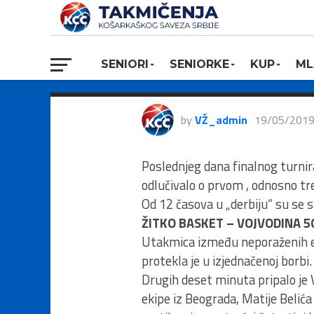
Izveštaj treć
turnira U17 
SENIORI
SENIORKE
KUP
ML
by
VŽ_admin
19/05/201
Poslednjeg dana finalnog turni
odlučivalo o prvom , odnosno t
Od 12 časova u „derbiju“ su se sa
ŽITKO BASKET – VOJVODINA 50:6
Utakmica između neporaženih eki
protekla je u izjednačenoj borbi
Drugih deset minuta pripalo je 
ekipe iz Beograda, Matije Belić