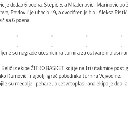
ć je dodao 6 poena, Stepić 5, a Mladenović i Marinović po 
ova, Pavlović je ubacio 19, a dvocifren je bio i Aleksa Risti
ović sa 6 poena.
jene su nagrade učesnicima turnira za ostvareni plasman,
ja Belić iz ekipe ŽITKO BASKET koji je na tri utakmice post
ko Kumović , najbolji igrač pobednika turnira Vojvodine.
ile su medalje i pehare , a četvrtoplasirana ekipa je dobil