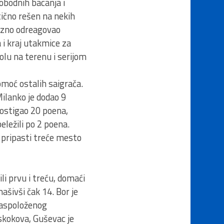
lobodnih bacanja i
tično rešen na nekih
vozno odreagovao
 i kraj utakmice za
olu na terenu i serijom
pomoć ostalih saigrača.
Milanko je dodao 9
 postigao 20 poena,
eležili po 2 poena.
pripasti treće mesto
ili prvu i treću, domaći
mašivši čak 14. Bor je
raspoloženog
 skokova, Guševac je