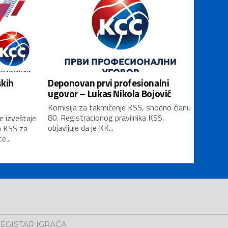
skih
Deponovan prvi profesionalni
ugovor – Lukas Nikola Bojović
Komisija za takmičenje KSS, shodno članu
80. Registracionog pravilnika KSS,
e izveštaje
objavljuje da je KK...
a KSS za
...
EGISTAR IGRAČA