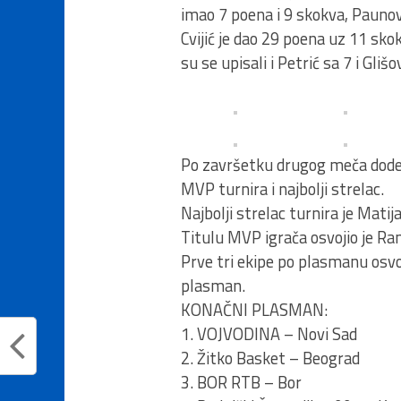
imao 7 poena i 9 skokva, Paunovi
Cvijić je dao 29 poena uz 11 skok
su se upisali i Petrić sa 7 i Gliš
Po završetku drugog meča dodel
MVP turnira i najbolji strelac.
Najbolji strelac turnira je Mati
Titulu MVP igrača osvojio je Ran
Prve tri ekipe po plasmanu osvoj
plasman.
KONAČNI PLASMAN:
1. VOJVODINA – Novi Sad
2. Žitko Basket – Beograd
3. BOR RTB – Bor