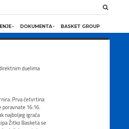
ENJE
DOKUMENTA
BASKET GROUP
 direktnim duelima
nira. Prva četvrtina
le poravnate 16:16.
k najboljeg igrača
kipa Žitko Basketa se