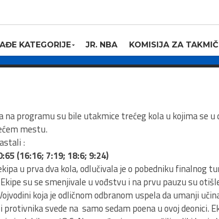
eg dana finalnog
KADETI RKS
AĐE KATEGORIJE
JR. NBA
KOMISIJA ZA TAKMIČ
9
ra na programu su bile utakmice trećeg kola u kojima se u
rećem mestu.
stali :
5 (16:16; 7:19; 18:6; 9:24)
pa u prva dva kola, odlučivala je o pobedniku finalnog tur
. Ekipe su se smenjivale u vođstvu i na prvu pauzu su otiš
Vojvodini koja je odličnom odbranom uspela da umanji učina
a i protivnika svede na samo sedam poena u ovoj deonici. E