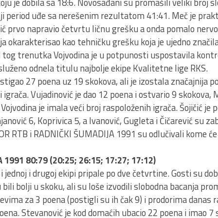
 koju je dobila sa 18:6. Novosađani su promašili veliki broj s
nji period uđe sa nerešenim rezultatom 41:41. Meč je prak
lić prvo napravio četvrtu ličnu grešku a onda pomalo ner
ija okarakterisao kao tehničku grešku koja je ujedno značila
 tog trenutka Vojvodina je u potpunosti uspostavila kontr
služeno odnela titulu najbolje ekipe Kvalitetne lige RKS.
ostigao 27 poena uz 19 skokova, ali je izostala značajnija 
i igrača. Vujadinović je dao 12 poena i ostvario 9 skokova, 
Vojvodina je imala veći broj raspoloženih igrača. Šojičić je
nović 6, Koprivica 5, a Ivanović, Gugleta i Čičarević su zab
R RTB i RADNIČKI ŠUMADIJA 1991 su odlučivali kome će 
991 80:79 (20:25; 26:15; 17:27; 17:12)
 jednoj i drugoj ekipi pripale po dve četvrtine. Gosti su dob
bili bolji u skoku, ali su loše izvodili slobodna bacanja pro
vima za 3 poena (postigli su ih čak 9) i prodorima danas 
poena. Stevanović je kod domaćih ubacio 22 poena i imao 7