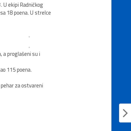
3. U ekipi Radničkog
ć sa 18 poena. U strelce
 a proglašeni su i
igao 115 poena.
a pehar za ostvareni