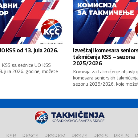
O KSS od 13. jula 2026.
Izveštaji komesara senior
takmičenja KSS – sezona
2025/2026
 KSS sa sednice UO KSS
3. jula 2026. godine, možete
Komisija za takmičenje objavljuj
komesara seniorskih takmičenj
sezonu 2025/2026, koje možete
V
KSB
RKSCS
RKSRKM
RKSZS
RKSIS
RKSJS
R