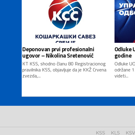
Deponovan prvi profesionalni
Odluke U
ugovor – Nikolina Sretenović
godine
KT KSS, shodno članu 80 Registracionog
Odluke UO
pravilnika KSS, objavljuje da je KKŽ Crvena
održane 1
zvezda,...
videti...
KSS
KLS
KS