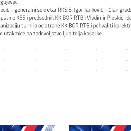
agujevac
Jocić – generalni sekretar RKSIS, Igor Janković – Član gra
upštine KSS i predsednik KK BOR RTB i Vladimir Ploskić- de
rganizaciju turnira od strane KK BOR RTB i pohvaliti korek
ne utakmice na zadovoljstvo ljubitelja košarke.