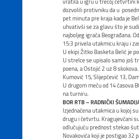
vratila u igru u trećoj četvrtini
dozvolili protivniku da u posed
pet minuta pre kraja kada je Be
uhvativši se za glavu što je sud
najboljeg igrača Beograđana. Od
15:3 privela utakmicu kraju i za
U ekipi Žitko Basketa Belić je p
U strelce se upisalo samo još tr
poena, a Ostojić 2 uz 8 skokova. 
Kumović 15, Slijepčević 13, Damja
U drugom meču od 14 časova BO
na turniru.
BOR RTB – RADNIČKI ŠUMADIJA 1
Izjednačena utakmica u kojoj su i
drugu i četvrtu. Kragujevčani su 
odlučujuću prednost stekao šute
Novakovića koji je postigao 32 