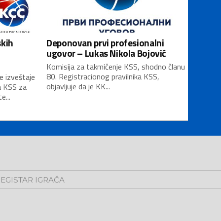
skih
Deponovan prvi profesionalni
ugovor – Lukas Nikola Bojović
Komisija za takmičenje KSS, shodno članu
80. Registracionog pravilnika KSS,
e izveštaje
objavljuje da je KK...
a KSS za
...
EGISTAR IGRAČA