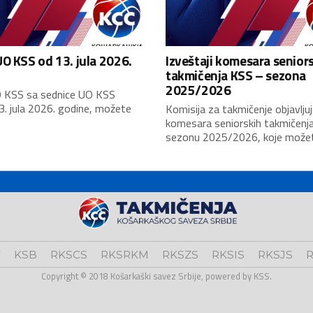
O KSS od 13. jula 2026.
Izveštaji komesara senior
takmičenja KSS – sezona
2025/2026
 KSS sa sednice UO KSS
3. jula 2026. godine, možete
Komisija za takmičenje objavljuj
komesara seniorskih takmičenj
sezonu 2025/2026, koje možete
V
KSB
RKSCS
RKSRKM
RKSZS
RKSIS
RKSJS
R
Copyright © 2018 Košarkaški savez Srbije, powered by KSS.