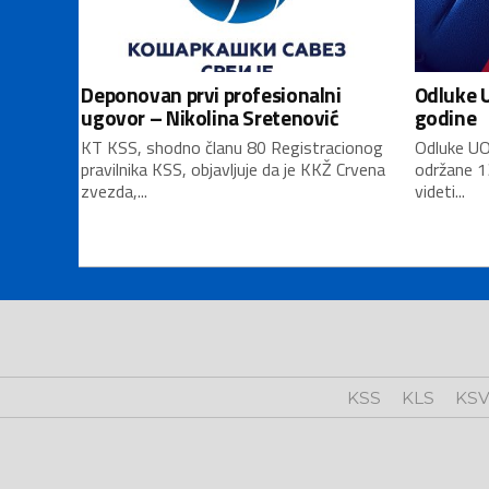
Deponovan prvi profesionalni
Odluke U
ugovor – Nikolina Sretenović
godine
KT KSS, shodno članu 80 Registracionog
Odluke UO
pravilnika KSS, objavljuje da je KKŽ Crvena
održane 1
zvezda,...
videti...
KSS
KLS
KS