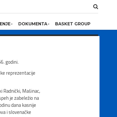
ENJE
DOKUMENTA
BASKET GROUP
. godini.
ske reprezentacije
i Radnički, Mašinac,
speh je zabeležio na
godinu dana kasnije
ova i slovenačke