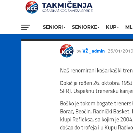
IN MEMORIAM
(1953-2019)
SENIORI
SENIORKE
KUP
ML
by
VŽ_admin
26/01/201
Naš renomirani košarkaški tren
Đokić je rođen 26. oktobra 1953.
SFRJ. Uspešnu trenersku karije
Boško je tokom bogate trenerske
Borac, Beočin, Radnički Basket,
klupi Refleksa, sa kojim je 2004.
došao do trofeja i u Kupu Radivo