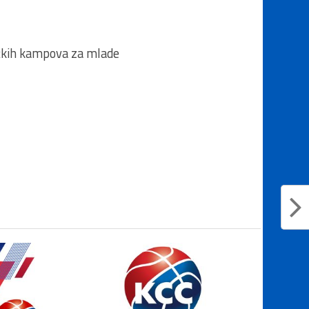
tičkih kampova za mlade