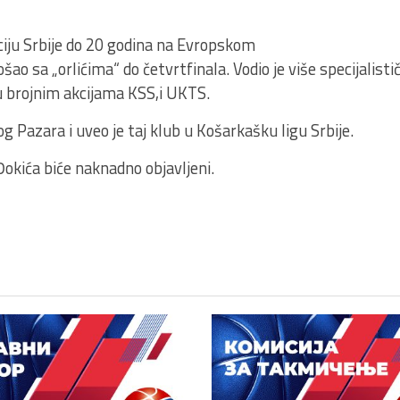
ciju Srbije do 20 godina na Evropskom
šao sa „orlićima“ do četvrtfinala. Vodio je više specijalis
u brojnim akcijama KSS,i UKTS.
g Pazara i uveo je taj klub u Košarkašku ligu Srbije.
kića biće naknadno objavljeni.