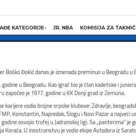
 – BOŠKO ĐOKIĆ
AĐE KATEGORIJE
JR. NBA
KOMISIJA ZA TAKMIČ
9
er Boško Đokić danas je iznenada preminuo u Beogradu u 66
 godine u Beogradu. Kao igrač bio je član kadetske i junior
ru započeo je 1977. godine u KK Donji grad iz Zemuna.
 karijere vodio brojne srpske klubove: Zdravlje, beogradsk
 FMP, Konstantin, Napredak, Slogu i Novi Pazar a najveći u
 godine osvojio trofej u Jadranskoj ligi. Sa „panterima“ je 
ja Koraća. U inostranstvu je vodio ekipe Avtodora iz Sarat