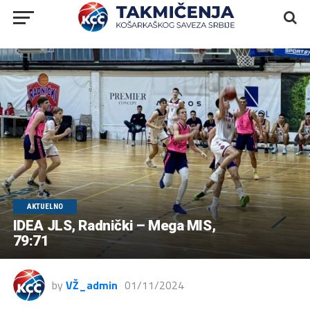
AKTUELNO
IDEA JLS, Radnički – Mega MIS,
79:71
by
VŽ_admin
01/11/2024