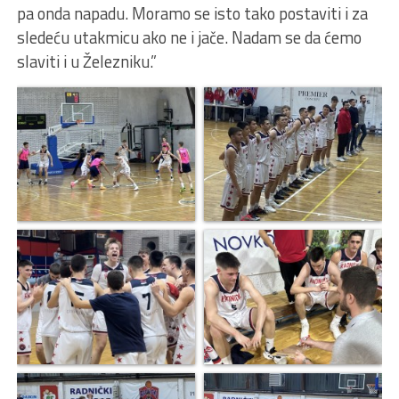
pa onda napadu. Moramo se isto tako postaviti i za
sledeću utakmicu ako ne i jače. Nadam se da ćemo
slaviti i u Železniku.”