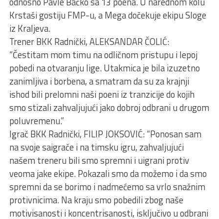
odnosno Pavle Bačko sa 13 poena. U narednom kolu
Krstaši gostiju FMP-u, a Mega dočekuje ekipu Sloge
iz Kraljeva.
Trener BKK Radnički, ALEKSANDAR ČOLIĆ:
“Čestitam mom timu na odličnom pristupu i lepoj
pobedi na otvaranju lige. Utakmica je bila izuzetno
zanimljiva i borbena, a smatram da su za krajnji
ishod bili prelomni naši poeni iz tranzicije do kojih
smo stizali zahvaljujući jako dobroj odbrani u drugom
poluvremenu.”
Igrač BKK Radnički, FILIP JOKSOVIĆ: “Ponosan sam
na svoje saigrače i na timsku igru, zahvaljujući
našem treneru bili smo spremni i uigrani protiv
veoma jake ekipe. Pokazali smo da možemo i da smo
spremni da se borimo i nadmećemo sa vrlo snažnim
protivnicima. Na kraju smo pobedili zbog naše
motivisanosti i koncentrisanosti, isključivo u odbrani