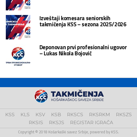
Izveštaji komesara seniorskih
takmičenja KSS – sezona 2025/2026
Deponovan prvi profesionalni ugovor
– Lukas Nikola Bojović
KSS
KLS
KSV
KSB
RKSCS
RKSRKM
RKSZS
RKSIS
RKSJS
REGISTAR IGRAČA
Copyright © 2018 Košarkaški savez Srbije, powered by KSS.