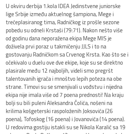
U okviru derbija 1.kola IDEA Jedinstvene juniorske
lige Srbije između aktuelnog šampiona, Mege i
trećeplasiranog tima, Radničkog iz prošle sezone
pobedu su odneli Krstaši (79:71). Nakon nešto više
od godinu dana neporažena ekipa Mege MIS je
doživela prvi poraz u takmičenju JJLS i to na
gostovanju Radničkom sa Crvenog Krsta. Kao što se i
očekivalo u duelu ove dve ekipe, koje su se direktno
plasirale među 12 najboljih, videli smo pregršt
talentovanih igrača i mnoštvo lepih poteza na obe
strane. Timovi su se smenjivali u vođstvu i nijedna
ekipa nije imala više od 7 poena prednosti! Na kraju
bolji su bili puleni Aleksandra Čolića, nošeni na
krilima košgeterski raspoloženih Joksovića (26
poena), Tofoskog (16 poena) i Jovanovića (14 poena).
U redovima gostiju istakli su se Nikola Karalić sa 19