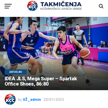
AKTUELNO
IDEA JLS, Mega Super – Spartak
Office Shoes, 86:80
by
VŽ_admin
20/01/2025