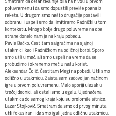
Smatram da defanziva nije bila na nivou u prvom
poluvremenu i da smo dopustili previše poena iz
reketa. U drugom smo nešto drugačije postavili
odbranu, i uspeli smo da limitiramo Radnički u tom
kontekstu. Mnogo bolje drugo poluvreme na obe
strane donelo nam je na kraju pobedu.
Pavle Bačko, Čestitam saigračima na sjajnoj
utakmici, kao i Radničkom na odličnoj borbi. Sporo
smo ušli u meč, ali smo uspeli na vreme da se
probudimo i okrenemo meč u našu korist.
Aleksandar Čolić, Čestitam Megi na pobedi. Ušli smo
odlično u utakmicu. Zaista sam zadovoljan načinom
igre u prvom poluvremenu. Malo sporiji ulazak u
trećoj deonici, ali ostali smo u egalu. Ujednačena
utakmica do samog kraja koju su prelomile sitnice.
Lazar Stojković, Smatram da smo od prvog minuta
ušli fokusirani i da smo igali jednu odličnu utakmicu.