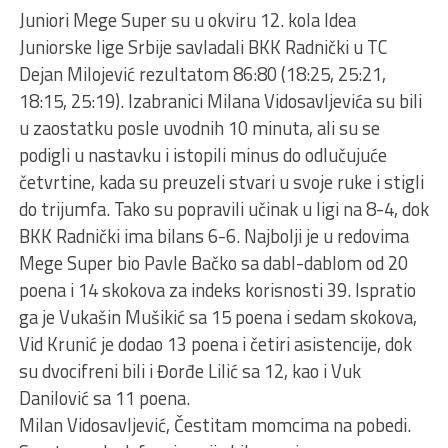
Juniori Mege Super su u okviru 12. kola Idea
Juniorske lige Srbije savladali BKK Radnički u TC
Dejan Milojević rezultatom 86:80 (18:25, 25:21,
18:15, 25:19). Izabranici Milana Vidosavljevića su bili
u zaostatku posle uvodnih 10 minuta, ali su se
podigli u nastavku i istopili minus do odlučujuće
četvrtine, kada su preuzeli stvari u svoje ruke i stigli
do trijumfa. Tako su popravili učinak u ligi na 8-4, dok
BKK Radnički ima bilans 6-6. Najbolji je u redovima
Mege Super bio Pavle Bačko sa dabl-dablom od 20
poena i 14 skokova za indeks korisnosti 39. Ispratio
ga je Vukašin Mušikić sa 15 poena i sedam skokova,
Vid Krunić je dodao 13 poena i četiri asistencije, dok
su dvocifreni bili i Đorđe Lilić sa 12, kao i Vuk
Danilović sa 11 poena.
Milan Vidosavljević, Čestitam momcima na pobedi.