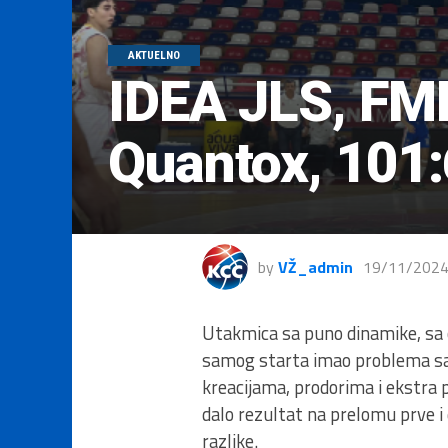
AKTUELNO
IDEA JLS, FM
Quantox, 101
by
VŽ_admin
19/11/202
Utakmica sa puno dinamike, sa 
samog starta imao problema sa n
kreacijama, prodorima i ekstra 
dalo rezultat na prelomu prve i
razlike.