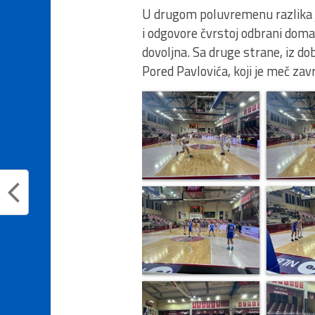
U drugom poluvremenu razlika j
i odgovore čvrstoj odbrani domać
dovoljna. Sa druge strane, iz dob
Pored Pavlovića, koji je meč završ