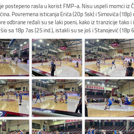
e postepeno rasla u korist FMP-a. Nisu uspeli momci iz Č
ina. Povremena isticanja Erića (20p 5sk) i Simovića (18p) 
re odbrane ređali su se laki poeni, kako iz tranzicije tako i
io sa 18p 7as (25 ind.), istakli su se još i Stanojević (18p 6