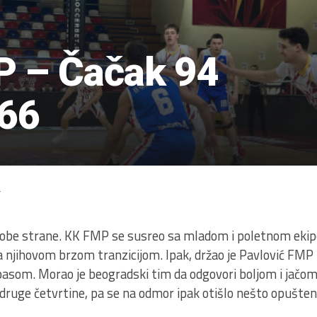
P – Čačak 94
:66
4
obe strane. KK FMP se susreo sa mladom i poletnom ekipo
jihovom brzom tranzicijom. Ipak, držao je Pavlović FMP u
pasom. Morao je beogradski tim da odgovori boljom i jačom
 druge četvrtine, pa se na odmor ipak otišlo nešto opušte