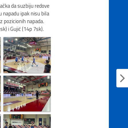
ačka da suzbiju redove
u napadu ipak nisu bila
 iz pozicionih napada.
sk) i Gujić (14p 7sk).