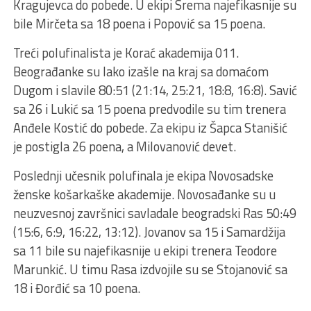
Kragujevca do pobede. U ekipi Srema najefikasnije su
bile Mirčeta sa 18 poena i Popović sa 15 poena.
Treći polufinalista je Korać akademija 011.
Beograđanke su lako izašle na kraj sa domaćom
Dugom i slavile 80:51 (21:14, 25:21, 18:8, 16:8). Savić
sa 26 i Lukić sa 15 poena predvodile su tim trenera
Anđele Kostić do pobede. Za ekipu iz Šapca Stanišić
je postigla 26 poena, a Milovanović devet.
Poslednji učesnik polufinala je ekipa Novosadske
ženske košarkaške akademije. Novosađanke su u
neuzvesnoj završnici savladale beogradski Ras 50:49
(15:6, 6:9, 16:22, 13:12). Jovanov sa 15 i Samardžija
sa 11 bile su najefikasnije u ekipi trenera Teodore
Marunkić. U timu Rasa izdvojile su se Stojanović sa
18 i Đorđić sa 10 poena.