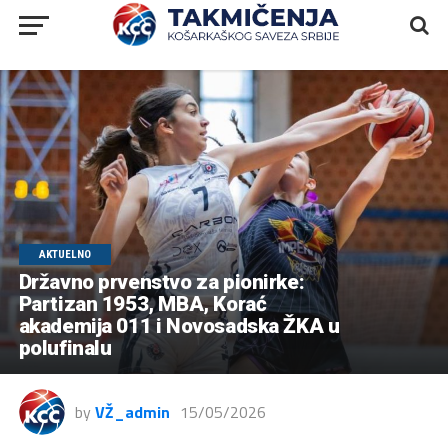
AKTUELNO
Državno prvenstvo za pionirke:
Partizan 1953, MBA, Korać
akademija 011 i Novosadska ŽKA u
polufinalu
by
VŽ_admin
15/05/2026