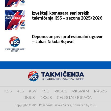
Izveštaji komesara seniorskih
takmičenja KSS – sezona 2025/2026
Deponovan prvi profesionalni ugovor
– Lukas Nikola Bojović
KSS
KLS
KSV
KSB
RKSCS
RKSRKM
RKSZS
RKSIS
RKSJS
REGISTAR IGRAČA
Copyright © 2018 Košarkaški savez Srbije, powered by KSS.