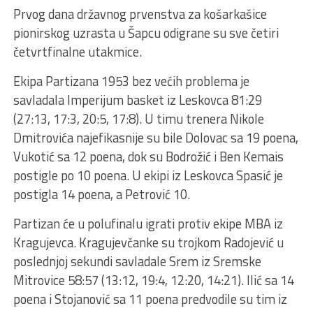
Prvog dana državnog prvenstva za košarkašice
pionirskog uzrasta u Šapcu odigrane su sve četiri
četvrtfinalne utakmice.
Ekipa Partizana 1953 bez većih problema je
savladala Imperijum basket iz Leskovca 81:29
(27:13, 17:3, 20:5, 17:8). U timu trenera Nikole
Dmitrovića najefikasnije su bile Dolovac sa 19 poena,
Vukotić sa 12 poena, dok su Bodrožić i Ben Kemais
postigle po 10 poena. U ekipi iz Leskovca Spasić je
postigla 14 poena, a Petrović 10.
Partizan će u polufinalu igrati protiv ekipe MBA iz
Kragujevca. Kragujevčanke su trojkom Radojević u
poslednjoj sekundi savladale Srem iz Sremske
Mitrovice 58:57 (13:12, 19:4, 12:20, 14:21). Ilić sa 14
poena i Stojanović sa 11 poena predvodile su tim iz