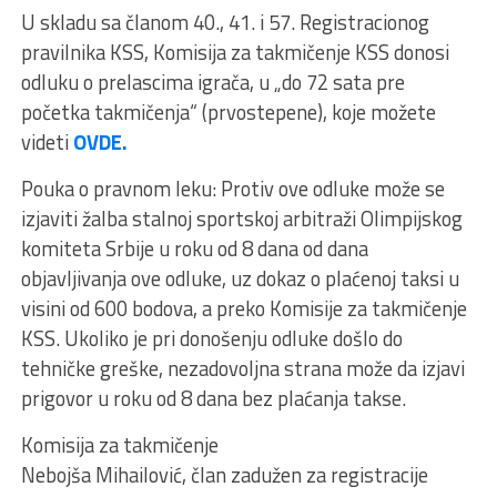
U skladu sa članom 40., 41. i 57. Registracionog
pravilnika KSS, Komisija za takmičenje KSS donosi
odluku o prelascima igrača, u „do 72 sata pre
početka takmičenja“ (prvostepene), koje možete
videti
OVDE.
Pouka o pravnom leku: Protiv ove odluke može se
izjaviti žalba stalnoj sportskoj arbitraži Olimpijskog
komiteta Srbije u roku od 8 dana od dana
objavljivanja ove odluke, uz dokaz o plaćenoj taksi u
visini od 600 bodova, a preko Komisije za takmičenje
KSS. Ukoliko je pri donošenju odluke došlo do
tehničke greške, nezadovoljna strana može da izjavi
prigovor u roku od 8 dana bez plaćanja takse.
Komisija za takmičenje
Nebojša Mihailović, član zadužen za registracije