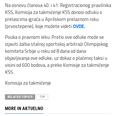
Na osnovu članova 40. i 41. Registracionog pravilnika
KSS, Komisija za takmičenje KSS donosi odluku o
prelascima igrača u Aprilskom prelaznom roku
(prvostepene), koje možete videti
OVDE.
Pouka o pravnom leku: Protiv ove odluke može se
izjaviti žalba stalnoj sportskoj arbitraži Olimpijskog
komiteta Srbije u roku od 8 dana od dana
objavljivanja ove odluke, uz dokaz o plaćenoj taksi u
visini od 600 bodova, a preko Komisije za takmičenje
KSS.
Komisija za takmičenje
RELATED TOPICS
TOP
MORE IN AKTUELNO