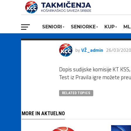
Aktivnosti z
stanja i test P
SENIORI
SENIORKE
KUP
ML
by
VŽ_admin
26/03/202
Dopis sudijske komisije KT KSS,
Test iz Pravila igre možete pre
RELATED TOPICS
MORE IN AKTUELNO