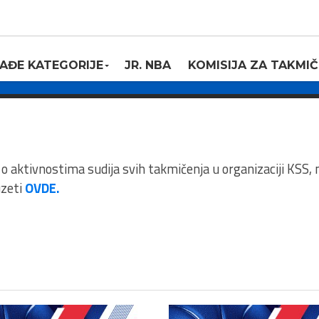
a vreme vanrednog
ravila igre
AĐE KATEGORIJE
JR. NBA
KOMISIJA ZA TAKMIČ
0
 o aktivnostima sudija svih takmičenja u organizaciji KSS,
uzeti
OVDE.