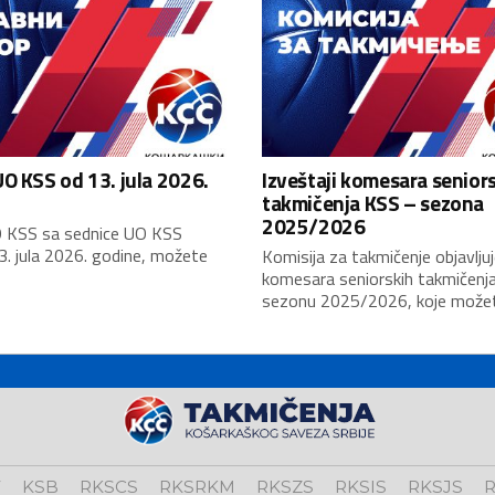
O KSS od 13. jula 2026.
Izveštaji komesara senior
takmičenja KSS – sezona
2025/2026
 KSS sa sednice UO KSS
3. jula 2026. godine, možete
Komisija za takmičenje objavljuj
komesara seniorskih takmičenj
sezonu 2025/2026, koje možete
V
KSB
RKSCS
RKSRKM
RKSZS
RKSIS
RKSJS
R