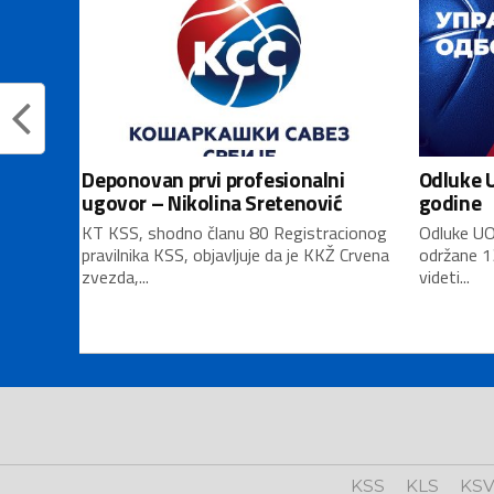
Deponovan prvi profesionalni
Odluke U
ugovor – Nikolina Sretenović
godine
KT KSS, shodno članu 80 Registracionog
Odluke UO
pravilnika KSS, objavljuje da je KKŽ Crvena
održane 1
zvezda,...
videti...
KSS
KLS
KS