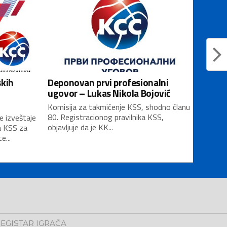
skih
Deponovan prvi profesionalni
ugovor – Lukas Nikola Bojović
Komisija za takmičenje KSS, shodno članu
80. Registracionog pravilnika KSS,
e izveštaje
objavljuje da je KK...
a KSS za
...
EGISTAR IGRAČA