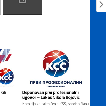
skih
Deponovan prvi profesionalni
ugovor – Lukas Nikola Bojović
Komisija za takmičenje KSS, shodno članu