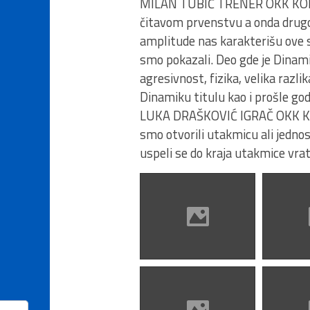
MILAN TUBIĆ TRENER OKK KONST
čitavom prvenstvu a onda drugo
amplitude nas karakterišu ove s
smo pokazali. Deo gde je Dina
agresivnost, fizika, velika razli
Dinamiku titulu kao i prošle god
LUKA DRAŠKOVIĆ IGRAČ OKK KONS
smo otvorili utakmicu ali jednos
uspeli se do kraja utakmice vra