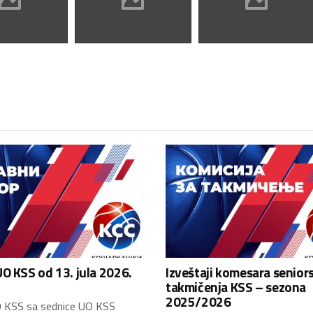
O KSS od 13. jula 2026.
Izveštaji komesara senior
takmičenja KSS – sezona
2025/2026
 KSS sa sednice UO KSS