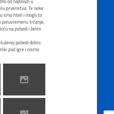
o od najboljih u
lu prvenstva. Te neke
o smo hteli i mogli to
m poluvremenu trčanje,
osiću na pobedi i želim
uženoj pobedi dobro
liki pad igre i nismo