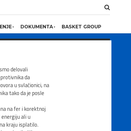
ENJE
DOKUMENTA
BASKET GROUP
smo delovali
 protivnika da
vora u svlačionici, na
ika tako da je posle
a na fer i korektnoj
energiju ali u
a kraju isplatilo.