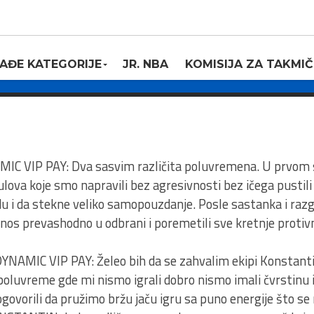
namic VIP PAY –
1:59
AĐE KATEGORIJE
JR. NBA
KOMISIJA ZA TAKMIČ
3
C VIP PAY: Dva sasvim različita poluvremena. U prvom 
ova koje smo napravili bez agresivnosti bez ičega pustili
u i da stekne veliko samopouzdanje. Posle sastanka i razgo
s prevashodno u odbrani i poremetili sve kretnje protivn
MIC VIP PAY: Želeo bih da se zahvalim ekipi Konstantin
 poluvreme gde mi nismo igrali dobro nismo imali čvrstinu i 
vorili da pružimo bržu jaču igru sa puno energije što se n