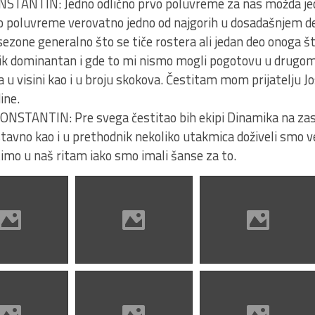
ANTIN: Jedno odlično prvo poluvreme za nas možda jedn
 poluvreme verovatno jedno od najgorih u dosadašnjem de
ezone generalno što se tiče rostera ali jedan deo onoga št
mik dominantan i gde to mi nismo mogli pogotovu u drugo
ka u visini kao i u broju skokova. Čestitam mom prijatelju J
ine.
TANTIN: Pre svega čestitao bih ekipi Dinamika na zasl
tavno kao i u prethodnik nekoliko utakmica doživeli smo ve
timo u naš ritam iako smo imali šanse za to.