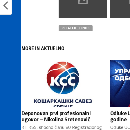
RELATED TOPICS
MORE IN AKTUELNO
Deponovan prvi profesionalni
Odluke U
ugovor – Nikolina Sretenović
godine
KT KSS, shodno članu 80 Registracionog
Odluke UO