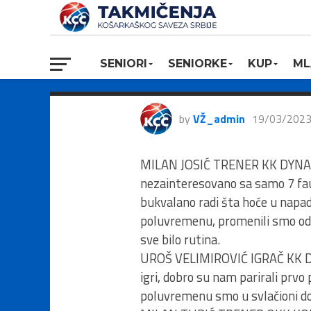
RODA JLS, Dy
Konstantin, 9
SENIORI
SENIORKE
KUP
ML
by
VŽ_admin
19/03/202
MILAN JOSIĆ TRENER KK DYNAMI
nezainteresovano sa samo 7 faul
bukvalano radi šta hoće u napad
poluvremenu, promenili smo odno
sve bilo rutina.
UROŠ VELIMIROVIĆ IGRAČ KK DYNA
igri, dobro su nam parirali prvo
poluvremenu smo u svlačioni dogo