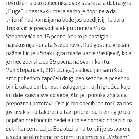
reši dilema oko pobednika ovog susreta, a dobra igra
„Duge“ u nastavku meča samo je doprinela da
trijumf nad komšijama bude još ubedljiviji. Isidora
Tripković je predvodila ekipu trenera Vuka
Stepanovića sa 15 poena, koliko je postigla i
najiskusnija Renata Stepanović. Kod gostiju, vredan
pažnje bio je učinak i igra mlade Vanje Vasiljević, koja
je meč završila sa 25 poena na svom kontu.
Vuk Stepanović, ŽKK „Duga“, Zadovoljan sam što
smo pobedom započeli drugi deo sezone, a posebno
bih istakao borbenost i zalaganje mojih igračica koje
su dale zaista sve od sebe, što je i publika znala da
prepozna i pozdravi. Ovo je bio specifičan meč za nas,
još uvek smo takoreći u fazi priprema, trening je bio
pojačan prethodnih nedelja i to se pomalo odrazilo na
šut i koncentraciju. Bez obzira na to, cilj je ostvaren,
a sada se okrećemo pripremi utakmice sa „Vršcem“.