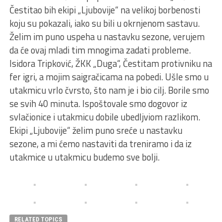
Čestitao bih ekipi „Ljubovije“ na velikoj borbenosti
koju su pokazali, iako su bili u okrnjenom sastavu.
Želim im puno uspeha u nastavku sezone, verujem
da će ovaj mladi tim mnogima zadati probleme.
Isidora Tripković, ŽKK „Duga“, Čestitam protivniku na
fer igri, a mojim saigračicama na pobedi. Ušle smo u
utakmicu vrlo čvrsto, što nam je i bio cilj. Borile smo
se svih 40 minuta. Ispoštovale smo dogovor iz
svlačionice i utakmicu dobile ubedljviom razlikom.
Ekipi „Ljubovije“ želim puno sreće u nastavku
sezone, a mi ćemo nastaviti da treniramo i da iz
utakmice u utakmicu budemo sve bolji.
RELATED TOPICS