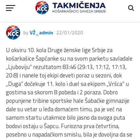
2.ŽLS
2ŽLS, Duga – Ljubovija, 83:46
by
VŽ_admin
22/01/2020
U okviru 10. kola Druge ženske lige Srbije za
košarkašice Šapčanke su na svom parketu savladale
„Ljuboviju“ rezultatom 83:46 (29:13, 17:12, 17:13,
20:8) i nanele toj ekipi deveti poraz u sezoni, dok
„Duga“ dočekuje 11. kolo i duel sa ekipom „Vršca“ u
gostima sa skorom 8 pobeda i 2 poraza. Dobro
popunjene tribine sportske hale Šabačke gimnazije
dale su vetar u leđa domaćem timu, pa je već na
samom startu utakmice bilo jasno da ovoga puta
bodovi ostaju u Šapcu. Furiozna prva četvrtina,
posebno u napadačkom smislu, bila je dovoljna da se