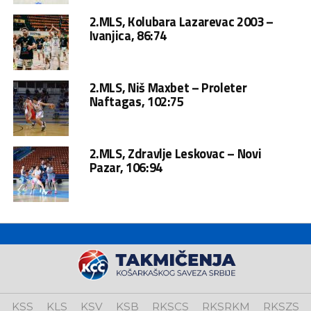
2.MLS, Kolubara Lazarevac 2003 –
Ivanjica, 86:74
2.MLS, Niš Maxbet – Proleter
Naftagas, 102:75
2.MLS, Zdravlje Leskovac – Novi
Pazar, 106:94
KSS
KLS
KSV
KSB
RKSCS
RKSRKM
RKSZS