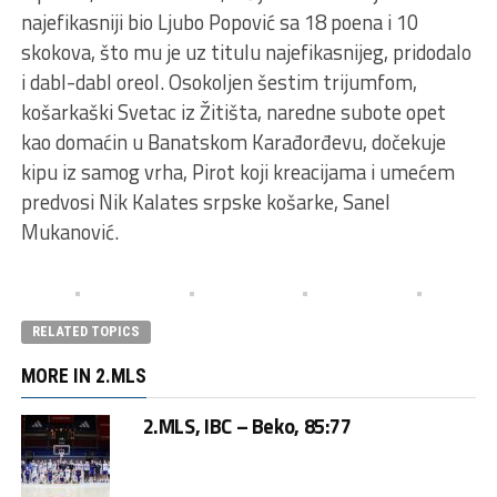
najefikasniji bio Ljubo Popović sa 18 poena i 10
skokova, što mu je uz titulu najefikasnijeg, pridodalo
i dabl-dabl oreol. Osokoljen šestim trijumfom,
košarkaški Svetac iz Žitišta, naredne subote opet
kao domaćin u Banatskom Karađorđevu, dočekuje
kipu iz samog vrha, Pirot koji kreacijama i umećem
predvosi Nik Kalates srpske košarke, Sanel
Mukanović.
RELATED TOPICS
MORE IN 2.MLS
2.MLS, IBC – Beko, 85:77