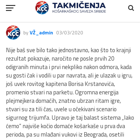
2MLS, Sveti Đorđe – Beovuk 72,
92:67
by
VŽ_admin
03/03/2020
Nije baš sve bilo tako jednostavno, kao što to krajnji
rezultat pokazuje, naročito ne posle prvih 20
odigranih minuta i prvi nekpliko nakon odmora, kada
su gosti čak i vodili u par navrata, ali je ulazak u igru,
još uvek rovitog kapitena Borisa Krstanovića,
promenio stvari na parketu. Ogromna energija
plejmejkera domaćih, znatno ubrzan ritam igre,
stvari su za tili čas, uvele u očekivani scenario
sigurnog trijumfa. Upravo je taj balast sistema „lako
ćemo“ najviše kočio domaće košarkaše u prva dva
perioda, pa su mlađani vukovi iz Beograda, osetili