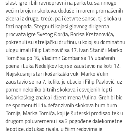
slast igre i bili ravnopravni na parketu, sa mnogo
većim brojem skokova, doduše i morem promašenih
zicera iz druge, treće, pa i četvrte šanse, tj. skoka u
fazi napada. Stegnuti kajasi glavnog dirigenta
procvata igre Svetog Đorđa, Borisa Krstanovića,
pokrenuli su streljačku družinu, u kojoj su dominatnu
ulogu imali Filip Latinović sa 17, Ivan Stanić i Marko
Tomić sa po 16, Vladimir Gombar sa 14 ubačenih
poena i Luka Nedeljkov koji se zaustavio na koti 12.
Najiskusniji stari košarkaški vuk, Marko Vulin
zaustavio se na 7, koliko je ubacio i Filip Pavlović, uz
pomen nekoliko bitnih skokova i osvojenih lopti
košarkaškog znalca i džentlmena Vulina. Greh bi bio
ne spomenuti i 14 defanzivnih skokova bum bum
Tomija, Marka Tomića, koji je šuterski prodisao tek u
drugom poluvremenu i sa 3 pogođene dalekometne
lepotice, dotukao rivala, u čijim redovima je