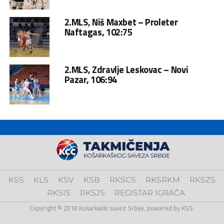
2.MLS, Niš Maxbet – Proleter
Naftagas, 102:75
2.MLS, Zdravlje Leskovac – Novi
Pazar, 106:94
KSS
KLS
KSV
KSB
RKSCS
RKSRKM
RKSZS
RKSIS
RKSJS
REGISTAR IGRAČA
Copyright © 2018 Košarkaški savez Srbije, powered by KSS.