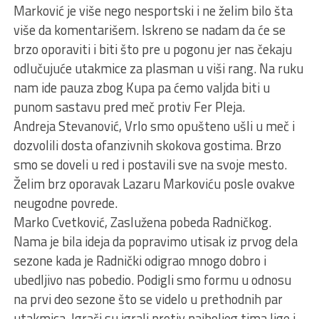
Marković je više nego nesportski i ne želim bilo šta
više da komentarišem. Iskreno se nadam da će se
brzo oporaviti i biti što pre u pogonu jer nas čekaju
odlučujuće utakmice za plasman u viši rang. Na ruku
nam ide pauza zbog Kupa pa ćemo valjda biti u
punom sastavu pred meč protiv Fer Pleja.
Andreja Stevanović, Vrlo smo opušteno ušli u meč i
dozvolili dosta ofanzivnih skokova gostima. Brzo
smo se doveli u red i postavili sve na svoje mesto.
Želim brz oporavak Lazaru Markoviću posle ovakve
neugodne povrede.
Marko Cvetković, Zaslužena pobeda Radničkog.
Nama je bila ideja da popravimo utisak iz prvog dela
sezone kada je Radnički odigrao mnogo dobro i
ubedljivo nas pobedio. Podigli smo formu u odnosu
na prvi deo sezone što se videlo u prethodnih par
utakmica. Igrači su igrali protiv najboljeg tima lige i