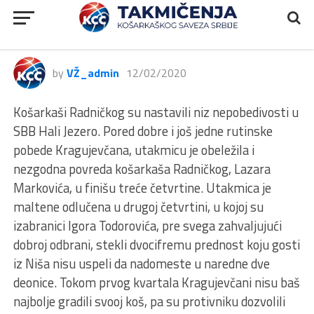
2MLS, Radnički d.o.o. –
Konstantin, 87:65
by
VŽ_admin
12/02/2020
Košarkaši Radničkog su nastavili niz nepobedivosti u
SBB Hali Jezero. Pored dobre i još jedne rutinske
pobede Kragujevčana, utakmicu je obeležila i
nezgodna povreda košarkaša Radničkog, Lazara
Markovića, u finišu treće četvrtine. Utakmica je
maltene odlučena u drugoj četvrtini, u kojoj su
izabranici Igora Todorovića, pre svega zahvaljujući
dobroj odbrani, stekli dvocifremu prednost koju gosti
iz Niša nisu uspeli da nadomeste u naredne dve
deonice. Tokom prvog kvartala Kragujevčani nisu baš
najbolje gradili svooj koš, pa su protivniku dozvolili