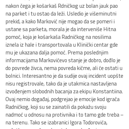
nakon čega je košarkaš Rdničkog uz bolan jauk pao
na parket i tu ostao da leži. Usledio je višeminutni
prekid, a kako Marković nije mogao da se pomeri i
ustane sa parketa, morala je da interveniše Hitna
pomoć, koja je košarkaša Radničkog na nosilima
iznela iz hale i transportovala u Klinički centar gde
mu je ukazana dalja pomoć. Prema poslednjim
informacijama Markovićevo stanje je dobro, dođlo je
do povrede živca, nema povreda kičme, ali će ostati u
bolnici. Interesantno je da sudije ovaj incident uopšte
nisu registrovale, tako da je utakmica nastavljena
izvođenjem slobodnih bacanja za ekipu Konstantiina.
Ovaj nemio događaj, podgrejao je emocije kod igrača
Radničkog, koji su se zainatili da pokažu svoju
nadmoć u odnosu na protivnika i to tamo gde treba –
na terenu. Tako se izabranici Igora Todorovića,