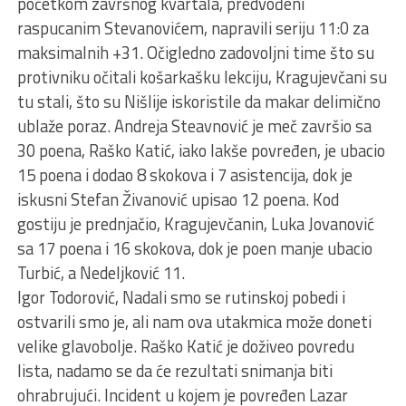
početkom završnog kvartala, predvođeni
raspucanim Stevanovićem, napravili seriju 11:0 za
maksimalnih +31. Očigledno zadovoljni time što su
protivniku očitali košarkašku lekciju, Kragujevčani su
tu stali, što su Nišlije iskoristile da makar delimično
ublaže poraz. Andreja Steavnović je meč završio sa
30 poena, Raško Katić, iako lakše povređen, je ubacio
15 poena i dodao 8 skokova i 7 asistencija, dok je
iskusni Stefan Živanović upisao 12 poena. Kod
gostiju je prednjačio, Kragujevčanin, Luka Jovanović
sa 17 poena i 16 skokova, dok je poen manje ubacio
Turbić, a Nedeljković 11.
Igor Todorović, Nadali smo se rutinskoj pobedi i
ostvarili smo je, ali nam ova utakmica može doneti
velike glavobolje. Raško Katić je doživeo povredu
lista, nadamo se da će rezultati snimanja biti
ohrabrujući. Incident u kojem je povređen Lazar