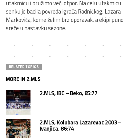
utakmicu i pružimo veći otpor. Na celu utakmicu
senku je bacila povreda igrača Radničkog, Lazara
Markovića, kome želim brz oporavak, a ekipi puno
sreće u nastavku sezone.
RELATED TOPICS
MORE IN 2.MLS
2.MLS, IBC – Beko, 85:77
2.MLS, Kolubara Lazarevac 2003 –
Ivanjica, 86:74