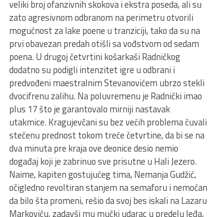
veliki broj ofanzivnih skokova i ekstra poseda, ali su
zato agresivnom odbranom na perimetru otvorili
mogućnost za lake poene u tranziciji, tako da su na
prvi obavezan predah otišli sa vođstvom od sedam
poena. U drugoj četvrtini košarkaši Radničkog
dodatno su podigli intenzitet igre u odbrani i
predvođeni maestralnim Stevanovićem ubrzo stekli
dvocifrenu zalihu. Na poluvremenu je Radnički imao
plus 17 što je garantovalo mirniji nastavak
utakmice. Kragujevčani su bez većih problema čuvali
stečenu prednost tokom treće četvrtine, da bi se na
dva minuta pre kraja ove deonice desio nemio
događaj koji je zabrinuo sve prisutne u Hali Jezero.
Naime, kapiten gostujućeg tima, Nemanja Gudžić,
očigledno revoltiran stanjem na semaforu i nemoćan
da bilo šta promeni, rešio da svoj bes iskali na Lazaru
Markoviću, zadavši mu mučki udarac u predelu leđa,