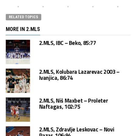
RELATED TOPICS
MORE IN 2.MLS
2.MLS, IBC – Beko, 85:77
2.MLS, Kolubara Lazarevac 2003 –
Ivanjica, 86:74
2.MLS, Niš Maxbet – Proleter
Naftagas, 102:75
2.MLS, Zdravlje Leskovac – Novi
Pazar, 106:94