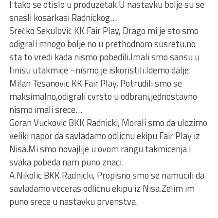
I tako se otislo u produzetak.U nastavku bolje su se
snasli kosarkasi Radnickog…
Srećko Sekulović KK Fair Play, Drago mi je sto smo
odigrali mnogo bolje no u prethodnom susretu,no
sta to vredi kada nismo pobedili.Imali smo sansu u
finisu utakmice –nismo je iskoristili.Idemo dalje.
Milan Tesanovic KK Fair Play, Potrudili smo se
maksimalno,odigrali cvrsto u odbrani,jednostavno
nismo imali srece…
Goran Vuckovic BKK Radnicki, Morali smo da ulozimo
veliki napor da savladamo odlicnu ekipu Fair Play iz
Nisa.Mi smo novajlije u ovom rangu takmicenja i
svaka pobeda nam puno znaci.
A.Nikolic BKK Radnicki, Propisno smo se namucili da
savladamo veceras odlicnu ekipu iz Nisa.Zelim im
puno srece u nastavku prvenstva.