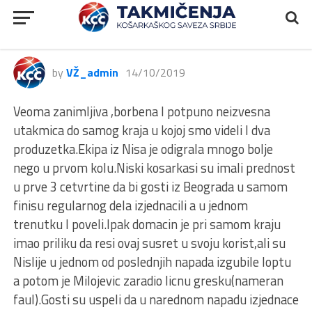
2MLS, Fair Play – BKK Radnički,
99:103
by
VŽ_admin
14/10/2019
Veoma zanimljiva ,borbena I potpuno neizvesna
utakmica do samog kraja u kojoj smo videli I dva
produzetka.Ekipa iz Nisa je odigrala mnogo bolje
nego u prvom kolu.Niski kosarkasi su imali prednost
u prve 3 cetvrtine da bi gosti iz Beograda u samom
finisu regularnog dela izjednacili a u jednom
trenutku I poveli.Ipak domacin je pri samom kraju
imao priliku da resi ovaj susret u svoju korist,ali su
Nislije u jednom od poslednjih napada izgubile loptu
a potom je Milojevic zaradio licnu gresku(nameran
faul).Gosti su uspeli da u narednom napadu izjednace