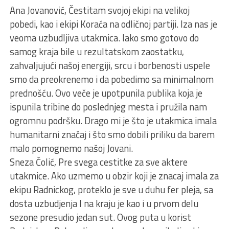
Ana Jovanović, Čestitam svojoj ekipi na velikoj
pobedi, kao i ekipi Koraća na odličnoj partiji. Iza nas je
veoma uzbudljiva utakmica. Iako smo gotovo do
samog kraja bile u rezultatskom zaostatku,
zahvaljujući našoj energiji, srcu i borbenosti uspele
smo da preokrenemo i da pobedimo sa minimalnom
prednošću. Ovo veče je upotpunila publika koja je
ispunila tribine do poslednjeg mesta i pružila nam
ogromnu podršku. Drago mi je što je utakmica imala
humanitarni značaj i što smo dobili priliku da barem
malo pomognemo našoj Jovani.
Sneza Čolić, Pre svega cestitke za sve aktere
utakmice. Ako uzmemo u obzir koji je znacaj imala za
ekipu Radnickog, proteklo je sve u duhu fer pleja, sa
dosta uzbudjenja I na kraju je kao i u prvom delu
sezone presudio jedan sut. Ovog puta u korist