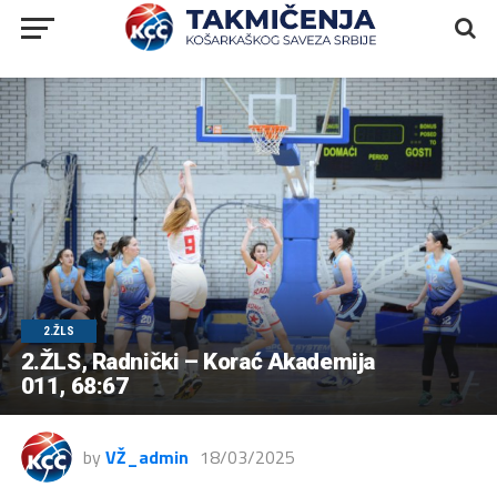
2.ŽLS
2.ŽLS, Radnički – Korać Akademija
011, 68:67
by
VŽ_admin
18/03/2025