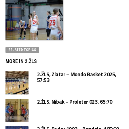
RELATED TOPICS
MORE IN 2.ŽLS
2.ŽLS, Zlatar – Mondo Basket 2025,
57:53
2.ŽLS, Nibak – Proleter 023, 65:70
2.ŽLS, Rudar 1903 – Bagdala, 105:60