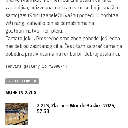
zanimljiva, neizvesna, na kraju smo se bolje snašli u
samoj završnici i zabeležili važnu pobedu u borbi za
viši rang. Zahvalio bih se domaćinima na
gostoprimstvu i fer-pleju.
Tamara Jokić, Presrećne smo zbog pobede, još jedna
nas deli od zacrtanog cilja. Čestitam saigračicama na
pobedi a protivnicama na fer borbi i dobroj utakmici.
[envira-gallery id="20867"]
RELATED TOPICS
MORE IN 2.ŽLS
2.ŽLS, Zlatar – Mondo Basket 2025,
57:53