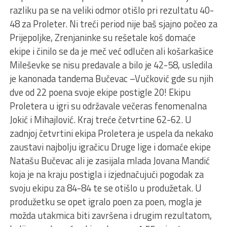
razliku pa se na veliki odmor otišlo pri rezultatu 40-
48 za Proleter. Ni treći period nije baš sjajno počeo za
Prijepoljke, Zrenjaninke su rešetale koš domaće
ekipe i činilo se da je meč već odlučen ali košarkašice
Mileševke se nisu predavale a bilo je 42-58, usledila
je kanonada tandema Bučevac –Vučković gde su njih
dve od 22 poena svoje ekipe postigle 20! Ekipu
Proletera u igri su održavale večeras fenomenalna
Jokić i Mihajlović. Kraj treće četvrtine 62-62. U
zadnjoj četvrtini ekipa Proletera je uspela da nekako
zaustavi najbolju igračicu Druge lige i domaće ekipe
Natašu Bučevac ali je zasijala mlada Jovana Mandić
koja je na kraju postigla i izjednačujući pogodak za
svoju ekipu za 84-84 te se otišlo u produžetak. U
produžetku se opet igralo poen za poen, mogla je
možda utakmica biti završena i drugim rezultatom,