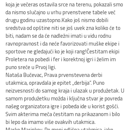
koja je večeras ostavila srce na terenu, pokazali smo
da nismo slučajno u vrhu prvenstvene tabele već
drugu godinu uzastopno.Kako još nismo dobili
sredstva od opštine niti se još uvek zna koliko će to
biti, nadam se da će nadležni imati u vidu rodnu
ravnopravnost i da neće favorizovati muške ekipe i
sportove ne gledajući ko je koji rang!Čestitam ekipi
Proletera na pobedi i fer i korektnoj igri i želim im
puno sreće u Prvoj ligi.
Nataša Bučevac, Prava prvenstevena derbi
utakmica, opravdala je epitet „derbija“. Puno
neizvesnosti do samog kraja i ulazak u produžetak. U
samom produžetku možda i ključna stvar je povreda
našeg organizatora igre i pobeda ide u korist gošći.
Svim akterima meča čestitam na prikazanom i bilo
bi lepo da imamo više ovakvih utakmica.
Marko Marinkov, Po meni odlična utakmica, jako