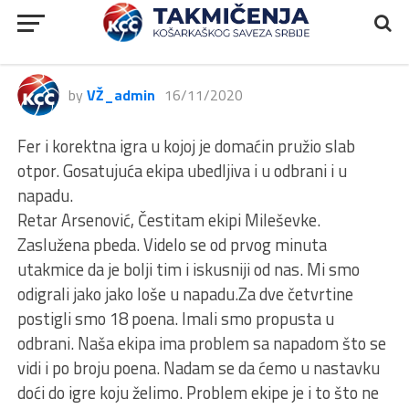
2.ŽLS, Ljubovija – Mileševka,
46:68
by
VŽ_admin
16/11/2020
Fer i korektna igra u kojoj je domaćin pružio slab
otpor. Gosatujuća ekipa ubedljiva i u odbrani i u
napadu.
Retar Arsenović, Čestitam ekipi Mileševke.
Zaslužena pbeda. Videlo se od prvog minuta
utakmice da je bolji tim i iskusniji od nas. Mi smo
odigrali jako jako loše u napadu.Za dve četvrtine
postigli smo 18 poena. Imali smo propusta u
odbrani. Naša ekipa ima problem sa napadom što se
vidi i po broju poena. Nadam se da ćemo u nastavku
doći do igre koju želimo. Problem ekipe je i to što ne