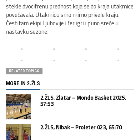
stekle dvocifrenu prednost koja se do kraja utakmice
povećavala. Utakmicu smo mirno privele kraju.
Čestitam ekipi Ljubovije i fer igri i puno sreće u
nastavku sezone.
RELATED TOPICS
MORE IN 2.ŽLS
2.ŽLS, Zlatar – Mondo Basket 2025,
57:53
2.ŽLS, Nibak – Proleter 023, 65:70