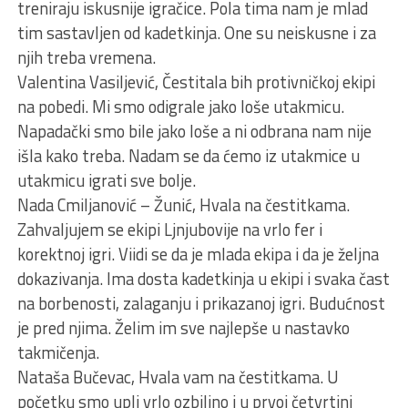
treniraju iskusnije igračice. Pola tima nam je mlad
tim sastavljen od kadetkinja. One su neiskusne i za
njih treba vremena.
Valentina Vasiljević, Čestitala bih protivničkoj ekipi
na pobedi. Mi smo odigrale jako loše utakmicu.
Napadački smo bile jako loše a ni odbrana nam nije
išla kako treba. Nadam se da ćemo iz utakmice u
utakmicu igrati sve bolje.
Nada Cmiljanović – Žunić, Hvala na čestitkama.
Zahvaljujem se ekipi Ljnjubovije na vrlo fer i
korektnoj igri. Viidi se da je mlada ekipa i da je željna
dokazivanja. Ima dosta kadetkinja u ekipi i svaka čast
na borbenosti, zalaganju i prikazanoj igri. Budućnost
je pred njima. Želim im sve najlepše u nastavko
takmičenja.
Nataša Bučevac, Hvala vam na čestitkama. U
početku smo upli vrlo ozbiljno i u prvoj četvrtini