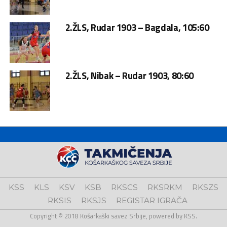
2.ŽLS, Rudar 1903 – Bagdala, 105:60
2.ŽLS, Nibak – Rudar 1903, 80:60
KSS
KLS
KSV
KSB
RKSCS
RKSRKM
RKSZS
RKSIS
RKSJS
REGISTAR IGRAČA
Copyright © 2018 Košarkaški savez Srbije, powered by KSS.