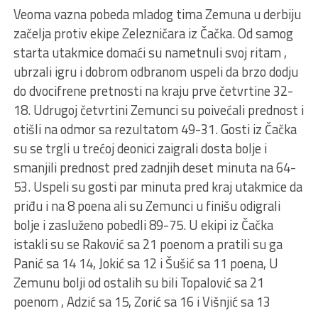
Veoma vazna pobeda mladog tima Zemuna u derbiju
začelja protiv ekipe Zelezničara iz Čačka. Od samog
starta utakmice domaći su nametnuli svoj ritam ,
ubrzali igru i dobrom odbranom uspeli da brzo dodju
do dvocifrene pretnosti na kraju prve četvrtine 32-
18. Udrugoj četvrtini Zemunci su poivećali prednost i
otišli na odmor sa rezultatom 49-31. Gosti iz Čačka
su se trgli u trećoj deonici zaigrali dosta bolje i
smanjili prednost pred zadnjih deset minuta na 64-
53. Uspeli su gosti par minuta pred kraj utakmice da
priđu i na 8 poena ali su Zemunci u finišu odigrali
bolje i zasluženo pobedli 89-75. U ekipi iz Čačka
istakli su se Raković sa 21 poenom a pratili su ga
Panić sa 14 14, Jokić sa 12 i Šušić sa 11 poena, U
Zemunu bolji od ostalih su bili Topalović sa 21
poenom , Adzić sa 15, Zorić sa 16 i Višnjić sa 13