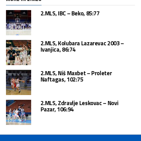
2.MLS, IBC – Beko, 85:77
2.MLS, Kolubara Lazarevac 2003 –
Ivanjica, 86:74
2.MLS, Niš Maxbet – Proleter
Naftagas, 102:75
2.MLS, Zdravlje Leskovac – Novi
Pazar, 106:94