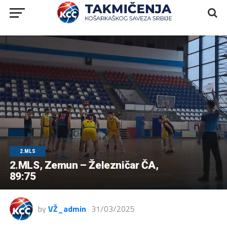
2.MLS
2.MLS, Zemun – Železničar ČA,
89:75
by
VŽ_admin
31/03/2025