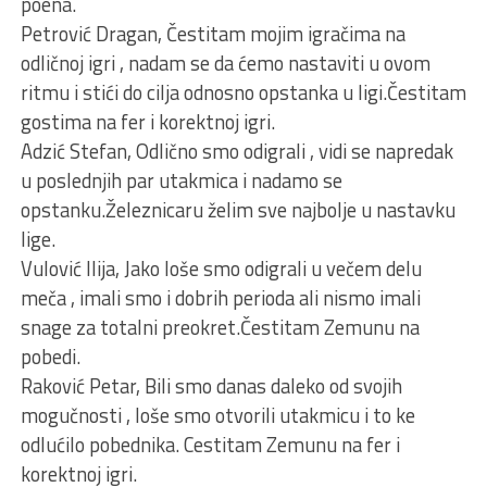
poena.
Petrović Dragan, Čestitam mojim igračima na
odličnoj igri , nadam se da ćemo nastaviti u ovom
ritmu i stići do cilja odnosno opstanka u ligi.Čestitam
gostima na fer i korektnoj igri.
Adzić Stefan, Odlično smo odigrali , vidi se napredak
u poslednjih par utakmica i nadamo se
opstanku.Železnicaru želim sve najbolje u nastavku
lige.
Vulović Ilija, Jako loše smo odigrali u večem delu
meča , imali smo i dobrih perioda ali nismo imali
snage za totalni preokret.Čestitam Zemunu na
pobedi.
Raković Petar, Bili smo danas daleko od svojih
mogučnosti , loše smo otvorili utakmicu i to ke
odlućilo pobednika. Cestitam Zemunu na fer i
korektnoj igri.