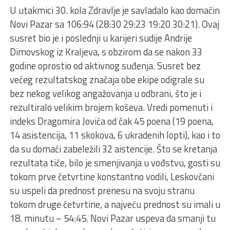
U utakmici 30. kola Zdravlje je savladalo kao domaćin
Novi Pazar sa 106:94 (28:30 29:23 19:20 30:21). Ovaj
susret bio je i poslednji u karijeri sudije Andrije
Dimovskog iz Kraljeva, s obzirom da se nakon 33
godine oprostio od aktivnog suđenja. Susret bez
većeg rezultatskog značaja obe ekipe odigrale su
bez nekog velikog angažovanja u odbrani, što je i
rezultiralo velikim brojem koševa. Vredi pomenuti i
indeks Dragomira Jovića od čak 45 poena (19 poena,
14 asistencija, 11 skokova, 6 ukradenih lopti), kao i to
da su domaći zabeležili 32 aistencije. Što se kretanja
rezultata tiče, bilo je smenjivanja u vođstvu, gosti su
tokom prve četvrtine konstantno vodili, Leskovčani
su uspeli da prednost prenesu na svoju stranu
tokom druge četvrtine, a najveću prednost su imali u
18. minutu – 54:45. Novi Pazar uspeva da smanji tu