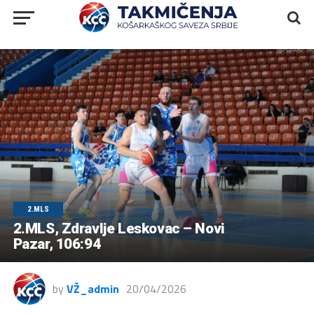
2.MLS
2.MLS, Zdravlje Leskovac – Novi
Pazar, 106:94
by
VŽ_admin
20/04/2026