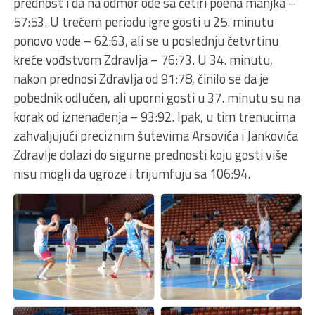
prednost i da na odmor ode sa četiri poena manjka –
57:53. U trećem periodu igre gosti u 25. minutu
ponovo vode – 62:63, ali se u poslednju četvrtinu
kreće vođstvom Zdravlja – 76:73. U 34. minutu,
nakon prednosi Zdravlja od 91:78, činilo se da je
pobednik odlučen, ali uporni gosti u 37. minutu su na
korak od iznenađenja – 93:92. Ipak, u tim trenucima
zahvaljujući preciznim šutevima Arsovića i Jankovića
Zdravlje dolazi do sigurne prednosti koju gosti više
nisu mogli da ugroze i trijumfuju sa 106:94.