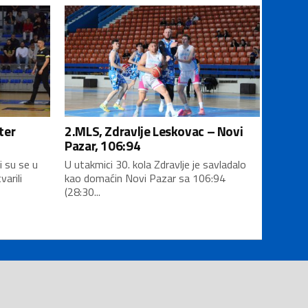
ter
2.MLS, Zdravlje Leskovac – Novi
Pazar, 106:94
i su se u
U utakmici 30. kola Zdravlje je savladalo
varili
kao domaćin Novi Pazar sa 106:94
(28:30...