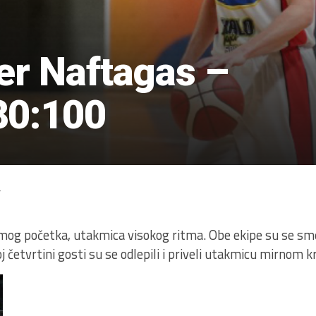
er Naftagas –
80:100
4
mog početka, utakmica visokog ritma. Obe ekipe su se sm
j četvrtini gosti su se odlepili i priveli utakmicu mirnom kr