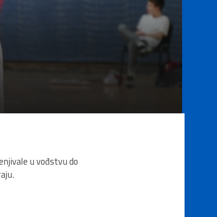
enjivale u vođstvu do
aju.