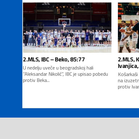
2.MLS, IBC – Beko, 85:77
2.MLS, 
Ivanjica
U nedelju uveče u beogradskoj hali
“Aleksandar Nikolić”, IBC je upisao pobedu
Košarkaši 
protiv Beka...
na izuzet
protiv Ivan