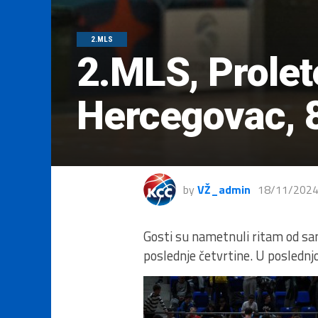
2.MLS
2.MLS, Prolet
Hercegovac, 
by
VŽ_admin
18/11/202
Gosti su nametnuli ritam od sa
poslednje četvrtine. U poslednjo