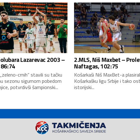
Kolubara Lazarevac 2003 –
2.MLS, Niš Maxbet – Prole
, 86:74
Naftagas, 102:75
„zeleno-crnih“ stavili su tačku
Košarkaši Niš MaxBet-a plasiral
nu sezonu sigurnom pobedom
Košarkašku ligu Srbije i tako ost
jice, potvrdivši šampionski...
istorijski...