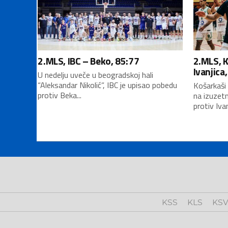
2.MLS, IBC – Beko, 85:77
2.MLS, 
Ivanjica
U nedelju uveče u beogradskoj hali
“Aleksandar Nikolić”, IBC je upisao pobedu
Košarkaši 
protiv Beka...
na izuzet
protiv Ivan
KSS
KLS
KS