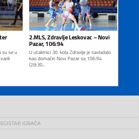
ter
2.MLS, Zdravlje Leskovac – Novi
Pazar, 106:94
i su se u
U utakmici 30. kola Zdravlje je savladalo
varili
kao domaćin Novi Pazar sa 106:94
(28:30...
EGISTAR IGRAČA