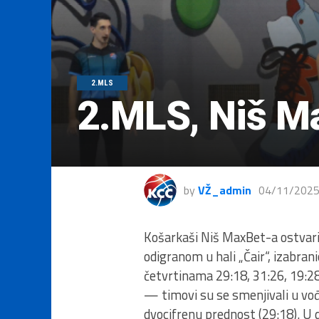
2.MLS
2.MLS, Niš Ma
by
VŽ_admin
04/11/202
Košarkaši Niš MaxBet-a ostvaril
odigranom u hali „Čair“, izabran
četvrtinama 29:18, 31:26, 19:28,
— timovi su se smenjivali u vođ
dvocifrenu prednost (29:18). U d