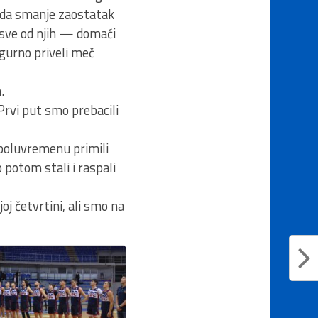
li da smanje zaostatak
o sve od njih — domaći
igurno priveli meč
.
Prvi put smo prebacili
 poluvremenu primili
potom stali i raspali
oj četvrtini, ali smo na