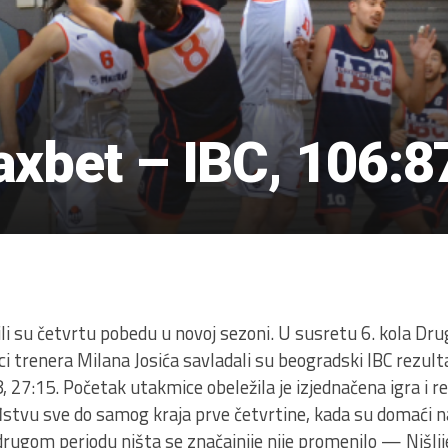
xbet – IBC, 106:8
5
i su četvrtu pobedu u novoj sezoni. U susretu 6. kola Druge
ici trenera Milana Josića savladali su beogradski IBC rezu
 27:15. Početak utakmice obeležila je izjednačena igra i r
stvu sve do samog kraja prve četvrtine, kada su domaći napr
rugom periodu ništa se značajnije nije promenilo — Nišlije