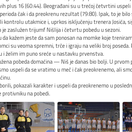
ivih plus 16 (60:44). Beograđani su u trećoj četvrtini uspe
erioda čak i da preokrenu rezultat (79:80). Ipak, to je bil
li kontrolu utakmice i, uprkos isključenju trenera Josića, s
 je zaslužen trijumf Nišlija i četvrtu pobedu u sezoni.
gu da kažem jeste da sam ponosan na momke koje treniram
ci su veoma spremni, trče i igraju na veliki broj poseda. 
u i želim im puno sreće u nastavku prvenstva.
užena pobeda domaćina — Niš je danas bio bolji. U prvom
mo uspeli da se vratimo u meč i čak preokrenemo, ali smo 
ćinu.
rili, pokazali karakter i uspeli da preokrenemo u poslednj
ke protivniku na pobedi.