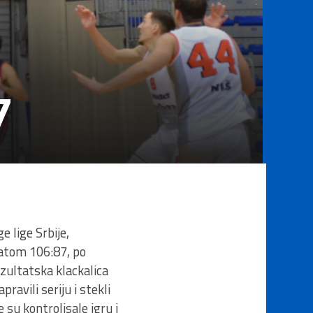
7
 lige Srbije,
ltatom 106:87, po
ezultatska klackalica
avili seriju i stekli
 su kontrolisale igru i