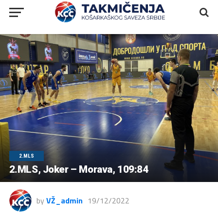
2.MLS
2.MLS, Joker – Morava, 109:84
by
VŽ_admin
19/12/2022